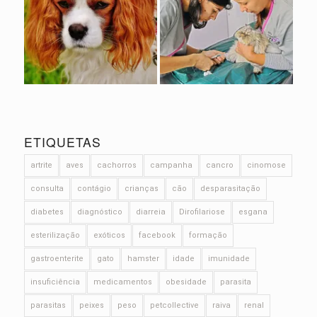
ETIQUETAS
artrite
aves
cachorros
campanha
cancro
cinomose
consulta
contágio
crianças
cão
desparasitação
diabetes
diagnóstico
diarreia
Dirofilariose
esgana
esterilização
exóticos
facebook
formação
gastroenterite
gato
hamster
idade
imunidade
insuficiência
medicamentos
obesidade
parasita
parasitas
peixes
peso
petcollective
raiva
renal