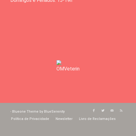
Domingos e Feriados: 15-19h
-
Blueone Theme by BlueSerenity
Política de Privacidade
Newsletter
Livro de Reclamações