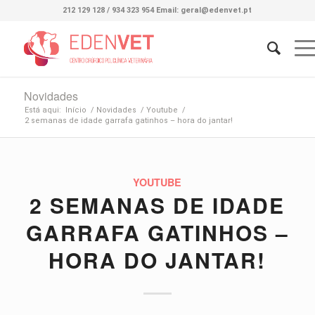
212 129 128 / 934 323 954 Email: geral@edenvet.pt
Novidades
Está aqui:
Início
/
Novidades
/
Youtube
/
2 semanas de idade garrafa gatinhos – hora do jantar!
YOUTUBE
2 SEMANAS DE IDADE
GARRAFA GATINHOS –
HORA DO JANTAR!