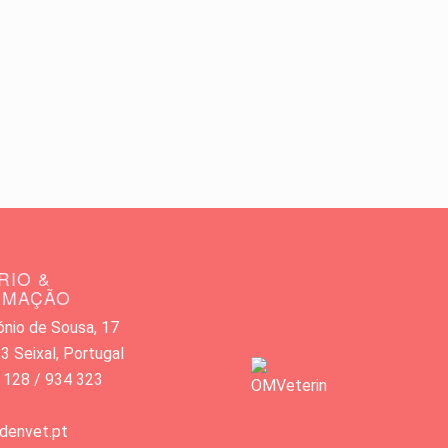
RIO &
RMAÇÃO
nio de Sousa, 17
 Seixal, Portugal
 128 / 934 323
denvet.pt