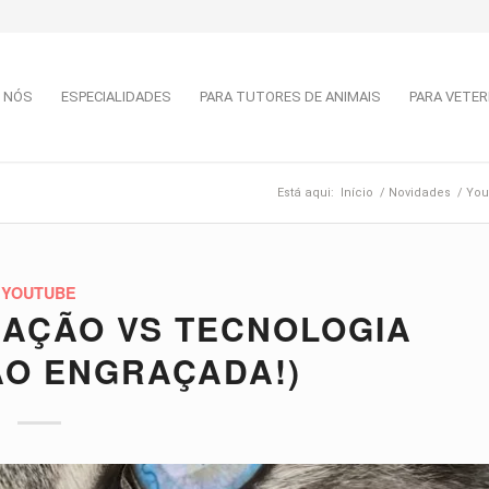
 NÓS
ESPECIALIDADES
PARA TUTORES DE ANIMAIS
PARA VETER
Está aqui:
Início
/
Novidades
/
You
YOUTUBE
MAÇÃO VS TECNOLOGIA
ÃO ENGRAÇADA!)