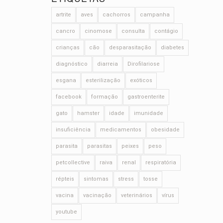
artrite
aves
cachorros
campanha
cancro
cinomose
consulta
contágio
crianças
cão
desparasitação
diabetes
diagnóstico
diarreia
Dirofilariose
esgana
esterilização
exóticos
facebook
formação
gastroenterite
gato
hamster
idade
imunidade
insuficiência
medicamentos
obesidade
parasita
parasitas
peixes
peso
petcollective
raiva
renal
respiratória
répteis
sintomas
stress
tosse
vacina
vacinação
veterinários
vírus
youtube