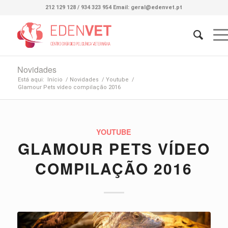
212 129 128 / 934 323 954 Email: geral@edenvet.pt
Novidades
Está aqui:
Início
/
Novidades
/
Youtube
/
Glamour Pets vídeo compilação 2016
YOUTUBE
GLAMOUR PETS VÍDEO
COMPILAÇÃO 2016