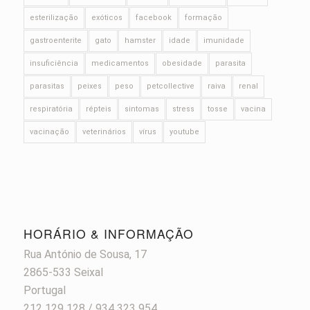
esterilização
exóticos
facebook
formação
gastroenterite
gato
hamster
idade
imunidade
insuficiência
medicamentos
obesidade
parasita
parasitas
peixes
peso
petcollective
raiva
renal
respiratória
répteis
sintomas
stress
tosse
vacina
vacinação
veterinários
vírus
youtube
HORÁRIO & INFORMAÇÃO
Rua António de Sousa, 17
2865-533 Seixal
Portugal
212 129 128 / 934 323 954