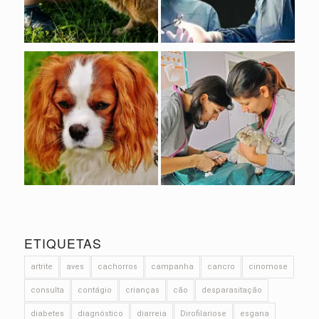
ETIQUETAS
artrite
aves
cachorros
campanha
cancro
cinomose
consulta
contágio
crianças
cão
desparasitação
diabetes
diagnóstico
diarreia
Dirofilariose
esgana