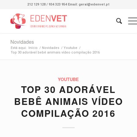
212 129 128 / 934 323 954 Email: geral@edenvet.pt
Novidades
Está aqui:
Início
/
Novidades
/
Youtube
/
Top 30 adorável bebê animais vídeo compilação 2016
YOUTUBE
TOP 30 ADORÁVEL
BEBÊ ANIMAIS VÍDEO
COMPILAÇÃO 2016