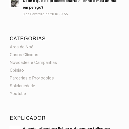
Sabe o que é a processionária? Tenho o meu animal
em perigo?
8 de Fevereiro de 2016 - 9:55
CATEGORIAS
Arca de Noé
Casos Clínicos
Novidades e Campanhas
Opinião
Parcerias e Protocolos
Solidariedade
Youtube
EXPLICADOR
Anemia Infecciosa Felina – Haemobartollenose