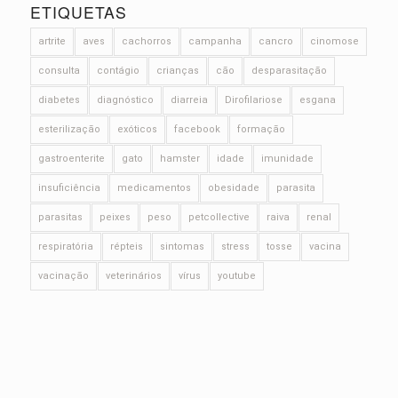
ETIQUETAS
artrite
aves
cachorros
campanha
cancro
cinomose
consulta
contágio
crianças
cão
desparasitação
diabetes
diagnóstico
diarreia
Dirofilariose
esgana
esterilização
exóticos
facebook
formação
gastroenterite
gato
hamster
idade
imunidade
insuficiência
medicamentos
obesidade
parasita
parasitas
peixes
peso
petcollective
raiva
renal
respiratória
répteis
sintomas
stress
tosse
vacina
vacinação
veterinários
vírus
youtube