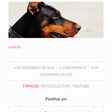
source
4 DE DEZEMBRO DE 2016
0 COMENTÁRIOS
POR
/
/
ALEXANDRA SEIXAS
PETCOLLECTIVE
,
YOUTUBE
TÓPICOS:
Partilhar em