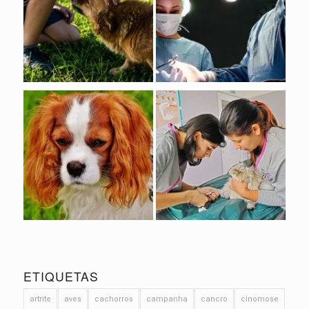
ETIQUETAS
artrite
aves
cachorros
campanha
cancro
cinomose