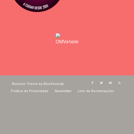
-
Blueone Theme by BlueSerenity
Política de Privacidade
Newsletter
Livro de Reclamações