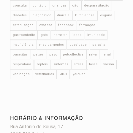
consulta
contágio
crianças
cão
desparasitação
diabetes
diagnóstico
diarreia
Dirofilariose
esgana
esterilização
exóticos
facebook
formação
gastroenterite
gato
hamster
idade
imunidade
insuficiência
medicamentos
obesidade
parasita
parasitas
peixes
peso
petcollective
raiva
renal
respiratória
répteis
sintomas
stress
tosse
vacina
vacinação
veterinários
vírus
youtube
HORÁRIO & INFORMAÇÃO
Rua António de Sousa, 17