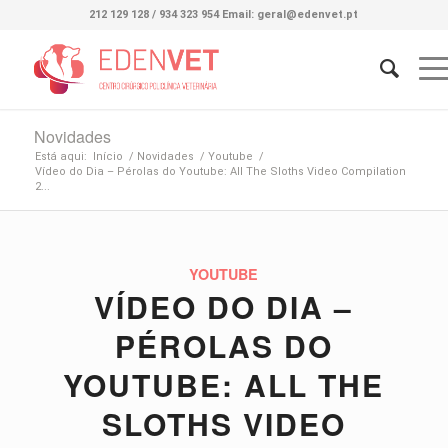
212 129 128 / 934 323 954 Email: geral@edenvet.pt
Novidades
Está aqui:
Início
/
Novidades
/
Youtube
/
Vídeo do Dia – Pérolas do Youtube: All The Sloths Video Compilation
2...
YOUTUBE
VÍDEO DO DIA –
PÉROLAS DO
YOUTUBE: ALL THE
SLOTHS VIDEO