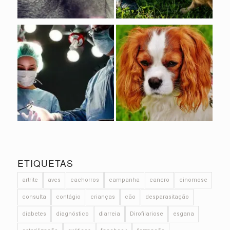
ETIQUETAS
artrite
aves
cachorros
campanha
cancro
cinomose
consulta
contágio
crianças
cão
desparasitação
diabetes
diagnóstico
diarreia
Dirofilariose
esgana