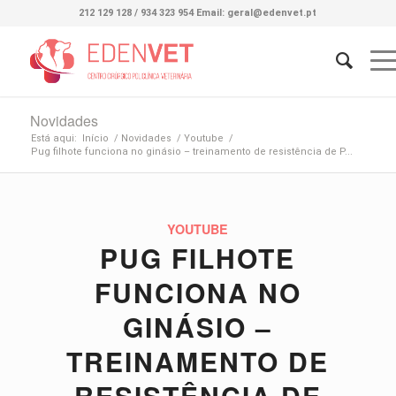
212 129 128 / 934 323 954 Email: geral@edenvet.pt
Novidades
Está aqui:
Início
/
Novidades
/
Youtube
/
Pug filhote funciona no ginásio – treinamento de resistência de P...
YOUTUBE
PUG FILHOTE
FUNCIONA NO
GINÁSIO –
TREINAMENTO DE
RESISTÊNCIA DE