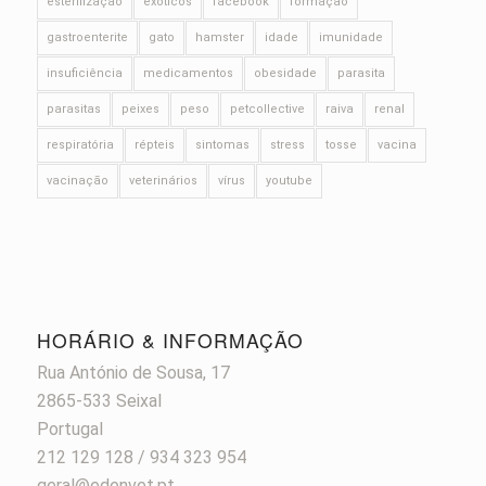
esterilização
exóticos
facebook
formação
gastroenterite
gato
hamster
idade
imunidade
insuficiência
medicamentos
obesidade
parasita
parasitas
peixes
peso
petcollective
raiva
renal
respiratória
répteis
sintomas
stress
tosse
vacina
vacinação
veterinários
vírus
youtube
HORÁRIO & INFORMAÇÃO
Rua António de Sousa, 17
2865-533 Seixal
Portugal
212 129 128 / 934 323 954
geral@edenvet.pt