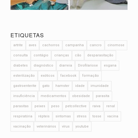
ETIQUETAS
artrite
aves
cachorros
campanha
cancro
cinomose
consulta
contágio
crianças
cão
desparasitação
diabetes
diagnóstico
diarreia
Dirofilariose
esgana
esterilização
exóticos
facebook
formação
gastroenterite
gato
hamster
idade
imunidade
insuficiência
medicamentos
obesidade
parasita
parasitas
peixes
peso
petcollective
raiva
renal
respiratória
répteis
sintomas
stress
tosse
vacina
vacinação
veterinários
vírus
youtube