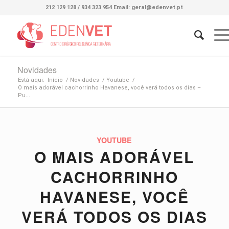
212 129 128 / 934 323 954 Email: geral@edenvet.pt
Novidades
Está aqui:
Início
/
Novidades
/
Youtube
/
O mais adorável cachorrinho Havanese, você verá todos os dias –
Pu...
YOUTUBE
O MAIS ADORÁVEL
CACHORRINHO
HAVANESE, VOCÊ
VERÁ TODOS OS DIAS