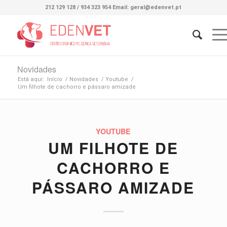
212 129 128 / 934 323 954 Email: geral@edenvet.pt
Novidades
Está aqui:
Início
/
Novidades
/
Youtube
/
Um filhote de cachorro e pássaro amizade
YOUTUBE
UM FILHOTE DE
CACHORRO E
PÁSSARO AMIZADE