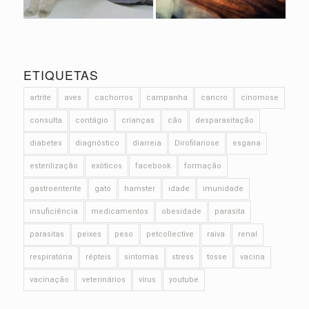
ETIQUETAS
artrite
aves
cachorros
campanha
cancro
cinomose
consulta
contágio
crianças
cão
desparasitação
diabetes
diagnóstico
diarreia
Dirofilariose
esgana
esterilização
exóticos
facebook
formação
gastroenterite
gato
hamster
idade
imunidade
insuficiência
medicamentos
obesidade
parasita
parasitas
peixes
peso
petcollective
raiva
renal
respiratória
répteis
sintomas
stress
tosse
vacina
vacinação
veterinários
vírus
youtube