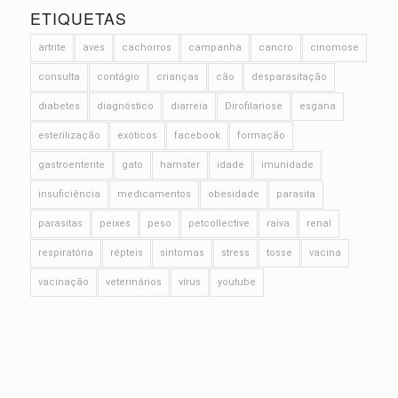
ETIQUETAS
artrite
aves
cachorros
campanha
cancro
cinomose
consulta
contágio
crianças
cão
desparasitação
diabetes
diagnóstico
diarreia
Dirofilariose
esgana
esterilização
exóticos
facebook
formação
gastroenterite
gato
hamster
idade
imunidade
insuficiência
medicamentos
obesidade
parasita
parasitas
peixes
peso
petcollective
raiva
renal
respiratória
répteis
sintomas
stress
tosse
vacina
vacinação
veterinários
vírus
youtube