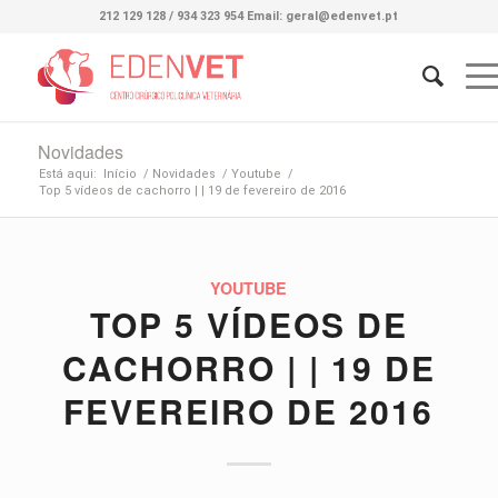
212 129 128 / 934 323 954 Email: geral@edenvet.pt
Novidades
Está aqui:
Início
/
Novidades
/
Youtube
/
Top 5 vídeos de cachorro | | 19 de fevereiro de 2016
YOUTUBE
TOP 5 VÍDEOS DE
CACHORRO | | 19 DE
FEVEREIRO DE 2016