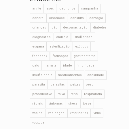
artrite
aves
cachorros
campanha
cancro
cinomose
consulta
contágio
crianças
cão
desparasitação
diabetes
diagnóstico
diarreia
Dirofilariose
esgana
esterilização
exóticos
facebook
formação
gastroenterite
gato
hamster
idade
imunidade
insuficiência
medicamentos
obesidade
parasita
parasitas
peixes
peso
petcollective
raiva
renal
respiratória
répteis
sintomas
stress
tosse
vacina
vacinação
veterinários
vírus
youtube