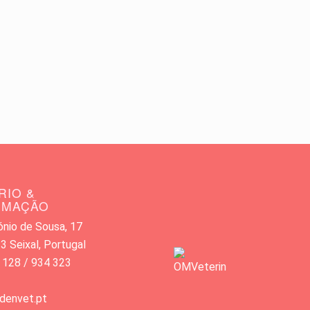
RIO &
RMAÇÃO
nio de Sousa, 17
 Seixal, Portugal
 128 / 934 323
denvet.pt