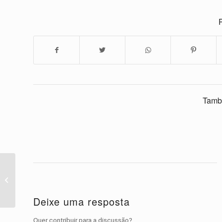
P
Tamb
12 cavalos engraçado
de 2016 de compilação
de vídeos de Pet
Deixe uma resposta
Quer contribuir para a discussão?