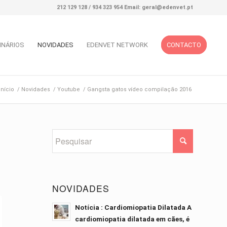
212 129 128 / 934 323 954 Email: geral@edenvet.pt
INÁRIOS
NOVIDADES
EDENVET NETWORK
CONTACTO
Início
/
Novidades
/
Youtube
/
Gangsta gatos vídeo compilação 2016
NOVIDADES
Notícia : Cardiomiopatia Dilatada A
cardiomiopatia dilatada em cães, é