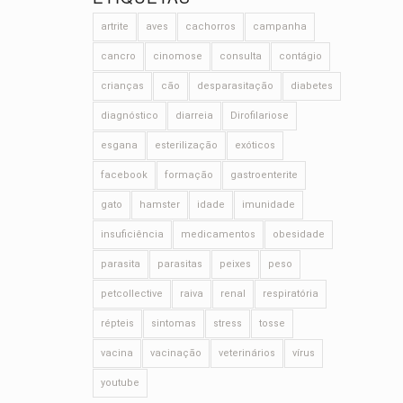
artrite
aves
cachorros
campanha
cancro
cinomose
consulta
contágio
crianças
cão
desparasitação
diabetes
diagnóstico
diarreia
Dirofilariose
esgana
esterilização
exóticos
facebook
formação
gastroenterite
gato
hamster
idade
imunidade
insuficiência
medicamentos
obesidade
parasita
parasitas
peixes
peso
petcollective
raiva
renal
respiratória
répteis
sintomas
stress
tosse
vacina
vacinação
veterinários
vírus
youtube