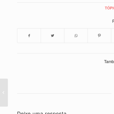
TÓPI
P
Tamb
Grande Pugs na história
Deixe uma resposta