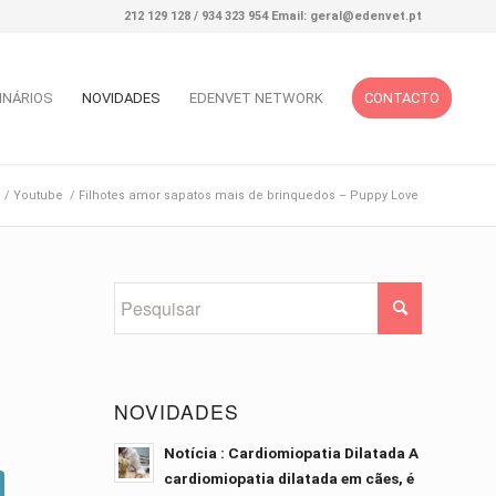
212 129 128 / 934 323 954 Email: geral@edenvet.pt
INÁRIOS
NOVIDADES
EDENVET NETWORK
CONTACTO
/
Youtube
/
Filhotes amor sapatos mais de brinquedos – Puppy Love
NOVIDADES
Notícia : Cardiomiopatia Dilatada A
cardiomiopatia dilatada em cães, é