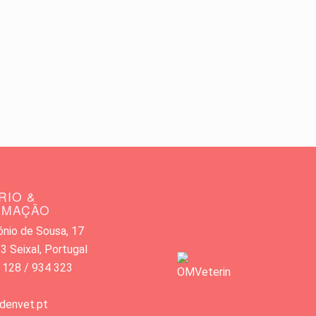
RIO &
RMAÇÃO
nio de Sousa, 17
 Seixal, Portugal
 128 / 934 323
denvet.pt