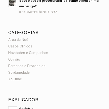
Sabe o que é a processionária? Tenho o meu animal
em perigo?
8 de Fevereiro de 2016 - 9:55
CATEGORIAS
Arca de Noé
Casos Clínicos
Novidades e Campanhas
Opinião
Parcerias e Protocolos
Solidariedade
Youtube
EXPLICADOR
Geriatria