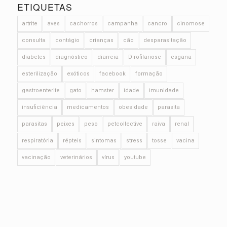
ETIQUETAS
artrite
aves
cachorros
campanha
cancro
cinomose
consulta
contágio
crianças
cão
desparasitação
diabetes
diagnóstico
diarreia
Dirofilariose
esgana
esterilização
exóticos
facebook
formação
gastroenterite
gato
hamster
idade
imunidade
insuficiência
medicamentos
obesidade
parasita
parasitas
peixes
peso
petcollective
raiva
renal
respiratória
répteis
sintomas
stress
tosse
vacina
vacinação
veterinários
vírus
youtube