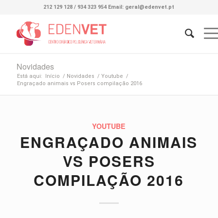
212 129 128 / 934 323 954 Email: geral@edenvet.pt
Novidades
Está aqui:
Início
/
Novidades
/
Youtube
/
Engraçado animais vs Posers compilação 2016
YOUTUBE
ENGRAÇADO ANIMAIS
VS POSERS
COMPILAÇÃO 2016