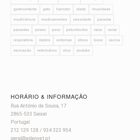
gastroenterite
gato
hamster
idade
imunidade
insuficiência
medicamentos
obesidade
parasita
parasitas
peixes
peso
petcollective
raiva
renal
respiratória
répteis
sintomas
stress
tosse
vacina
vacinação
veterinários
vírus
youtube
HORÁRIO & INFORMAÇÃO
Rua António de Sousa, 17
2865-533 Seixal
Portugal
212 129 128 / 934 323 954
geral@edenvet.pt