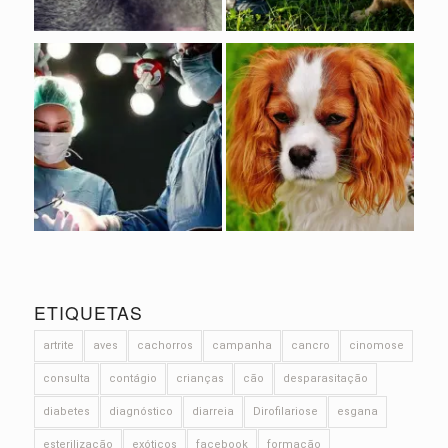
ETIQUETAS
artrite
aves
cachorros
campanha
cancro
cinomose
consulta
contágio
crianças
cão
desparasitação
diabetes
diagnóstico
diarreia
Dirofilariose
esgana
esterilização
exóticos
facebook
formação