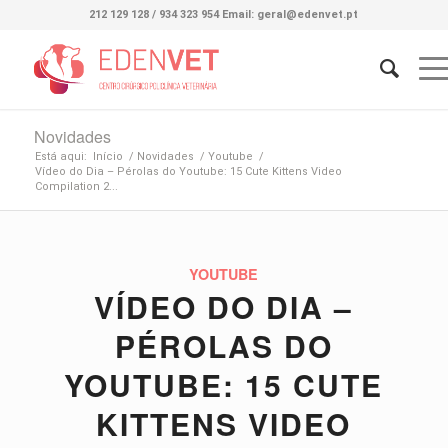
212 129 128 / 934 323 954 Email: geral@edenvet.pt
Novidades
Está aqui:
Início
/
Novidades
/
Youtube
/
Vídeo do Dia – Pérolas do Youtube: 15 Cute Kittens Video
Compilation 2...
YOUTUBE
VÍDEO DO DIA –
PÉROLAS DO
YOUTUBE: 15 CUTE
KITTENS VIDEO