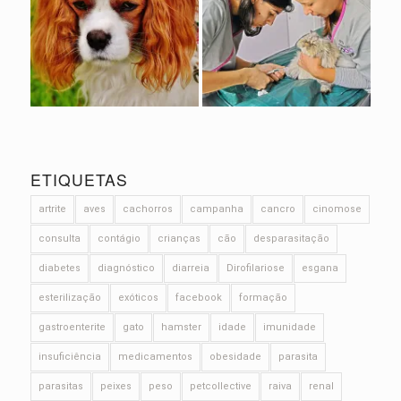
ETIQUETAS
artrite
aves
cachorros
campanha
cancro
cinomose
consulta
contágio
crianças
cão
desparasitação
diabetes
diagnóstico
diarreia
Dirofilariose
esgana
esterilização
exóticos
facebook
formação
gastroenterite
gato
hamster
idade
imunidade
insuficiência
medicamentos
obesidade
parasita
parasitas
peixes
peso
petcollective
raiva
renal