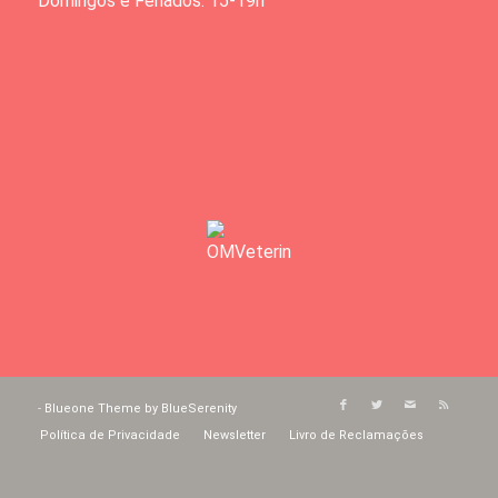
Domingos e Feriados: 15-19h
-
Blueone Theme by BlueSerenity
Política de Privacidade
Newsletter
Livro de Reclamações