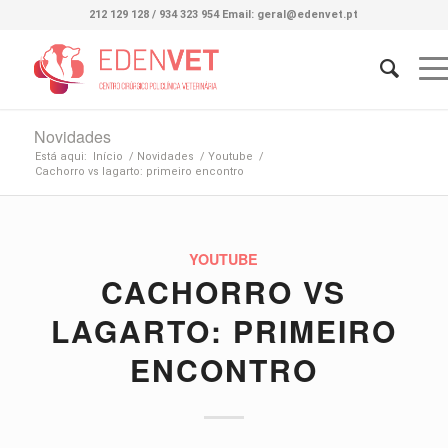
212 129 128 / 934 323 954 Email: geral@edenvet.pt
Novidades
Está aqui:
Início
/
Novidades
/
Youtube
/
Cachorro vs lagarto: primeiro encontro
YOUTUBE
CACHORRO VS
LAGARTO: PRIMEIRO
ENCONTRO