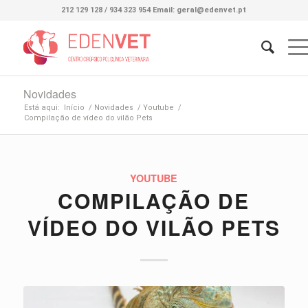
212 129 128 / 934 323 954 Email: geral@edenvet.pt
Novidades
Está aqui:
Início
/
Novidades
/
Youtube
/
Compilação de vídeo do vilão Pets
YOUTUBE
COMPILAÇÃO DE
VÍDEO DO VILÃO PETS