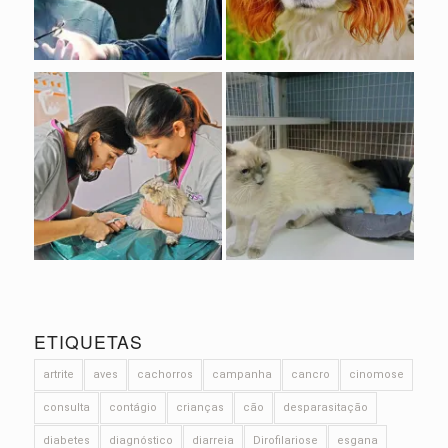
ETIQUETAS
artrite
aves
cachorros
campanha
cancro
cinomose
consulta
contágio
crianças
cão
desparasitação
diabetes
diagnóstico
diarreia
Dirofilariose
esgana