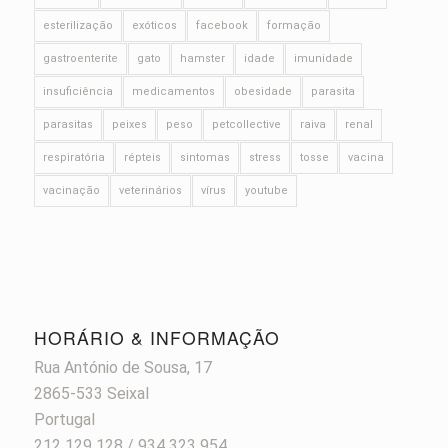
esterilização
exóticos
facebook
formação
gastroenterite
gato
hamster
idade
imunidade
insuficiência
medicamentos
obesidade
parasita
parasitas
peixes
peso
petcollective
raiva
renal
respiratória
répteis
sintomas
stress
tosse
vacina
vacinação
veterinários
vírus
youtube
HORÁRIO & INFORMAÇÃO
Rua António de Sousa, 17
2865-533 Seixal
Portugal
212 129 128 / 934 323 954