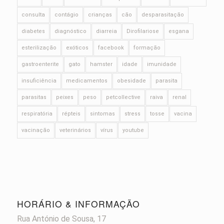
consulta
contágio
crianças
cão
desparasitação
diabetes
diagnóstico
diarreia
Dirofilariose
esgana
esterilização
exóticos
facebook
formação
gastroenterite
gato
hamster
idade
imunidade
insuficiência
medicamentos
obesidade
parasita
parasitas
peixes
peso
petcollective
raiva
renal
respiratória
répteis
sintomas
stress
tosse
vacina
vacinação
veterinários
vírus
youtube
HORÁRIO & INFORMAÇÃO
Rua António de Sousa, 17