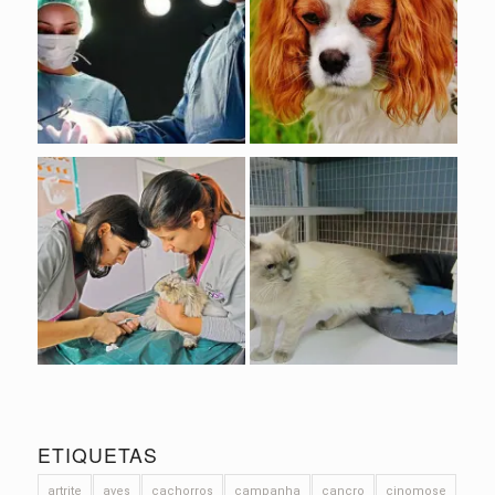
ETIQUETAS
artrite
aves
cachorros
campanha
cancro
cinomose