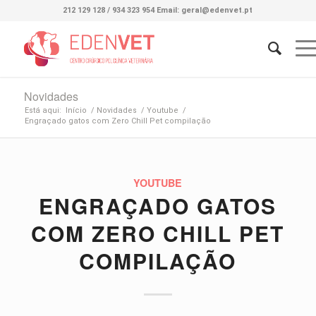
212 129 128 / 934 323 954 Email: geral@edenvet.pt
Novidades
Está aqui:
Início
/
Novidades
/
Youtube
/
Engraçado gatos com Zero Chill Pet compilação
YOUTUBE
ENGRAÇADO GATOS
COM ZERO CHILL PET
COMPILAÇÃO