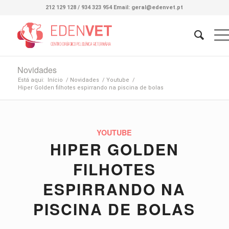
212 129 128 / 934 323 954 Email: geral@edenvet.pt
Novidades
Está aqui:
Início
/
Novidades
/
Youtube
/
Hiper Golden filhotes espirrando na piscina de bolas
YOUTUBE
HIPER GOLDEN
FILHOTES
ESPIRRANDO NA
PISCINA DE BOLAS