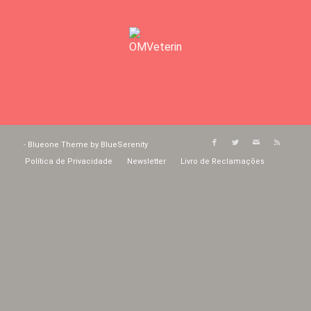
-
Blueone Theme by BlueSerenity
Política de Privacidade
Newsletter
Livro de Reclamações