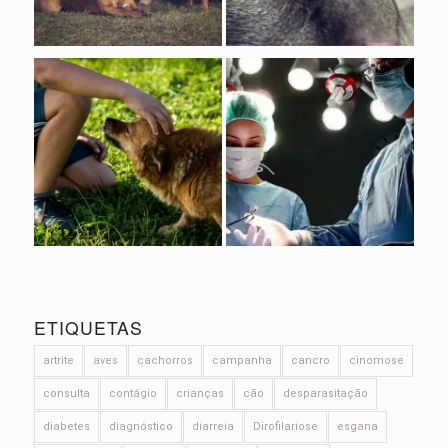
ETIQUETAS
artrite
aves
cachorros
campanha
cancro
cinomose
consulta
contágio
crianças
cão
desparasitação
diabetes
diagnóstico
diarreia
Dirofilariose
esgana