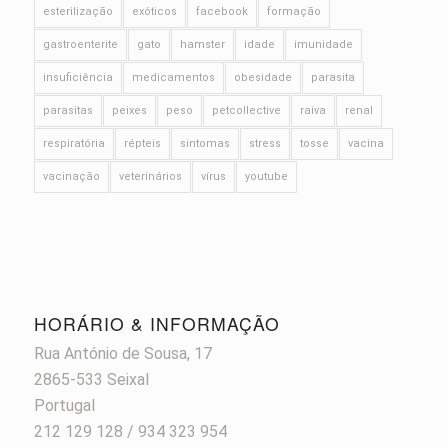
esterilização
exóticos
facebook
formação
gastroenterite
gato
hamster
idade
imunidade
insuficiência
medicamentos
obesidade
parasita
parasitas
peixes
peso
petcollective
raiva
renal
respiratória
répteis
sintomas
stress
tosse
vacina
vacinação
veterinários
vírus
youtube
HORÁRIO & INFORMAÇÃO
Rua António de Sousa, 17
2865-533 Seixal
Portugal
212 129 128 / 934 323 954