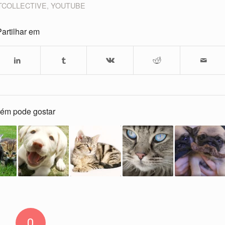
TCOLLECTIVE
,
YOUTUBE
artilhar em
ém pode gostar
0