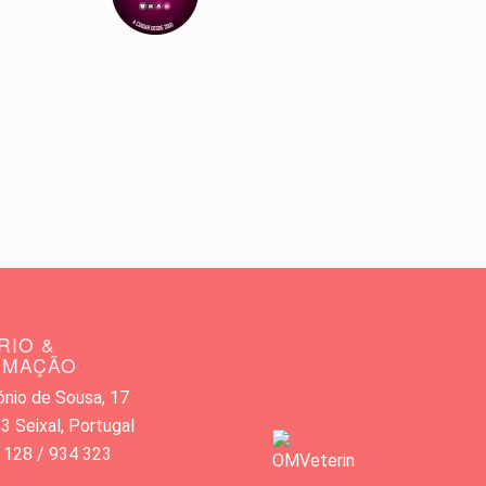
RIO &
RMAÇÃO
nio de Sousa, 17
 Seixal, Portugal
 128 / 934 323