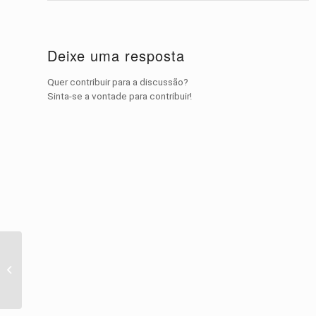
Deixe uma resposta
Quer contribuir para a discussão?
Sinta-se a vontade para contribuir!
Vídeo do Dia – Pérolas
do Youtube: Cuddly
Cats Video Compilation
20...