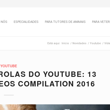
 NÓS
ESPECIALIDADES
PARA TUTORES DE ANIMAIS
PARA VETER
Está aqui:
Início
/
Novidades
/
Youtube
/
Víde
YOUTUBE
ÉROLAS DO YOUTUBE: 13
EOS COMPILATION 2016