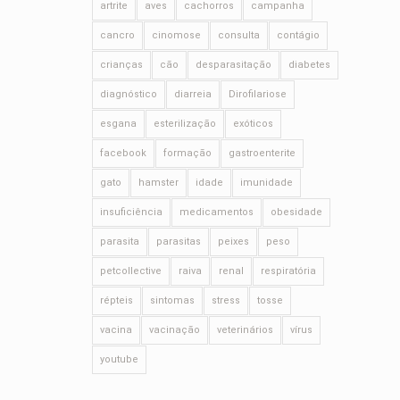
artrite
aves
cachorros
campanha
cancro
cinomose
consulta
contágio
crianças
cão
desparasitação
diabetes
diagnóstico
diarreia
Dirofilariose
esgana
esterilização
exóticos
facebook
formação
gastroenterite
gato
hamster
idade
imunidade
insuficiência
medicamentos
obesidade
parasita
parasitas
peixes
peso
petcollective
raiva
renal
respiratória
répteis
sintomas
stress
tosse
vacina
vacinação
veterinários
vírus
youtube