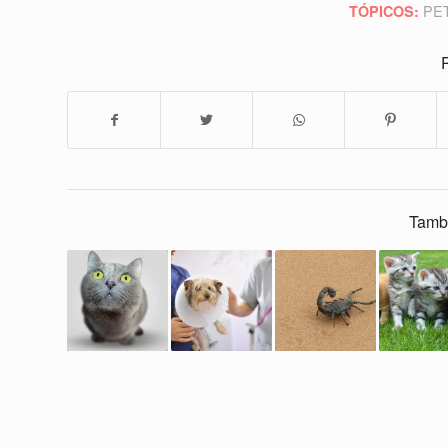
PE
TÓPICOS:
P
Tamb