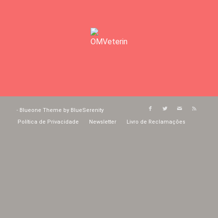
-
Blueone Theme by BlueSerenity
Política de Privacidade
Newsletter
Livro de Reclamações