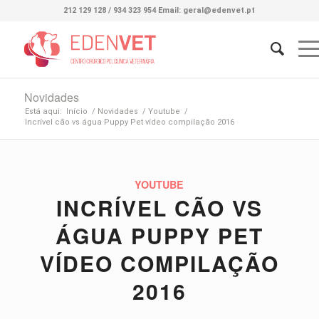
212 129 128 / 934 323 954 Email: geral@edenvet.pt
Novidades
Está aqui:
Início
/
Novidades
/
Youtube
/
Incrível cão vs água Puppy Pet vídeo compilação 2016
YOUTUBE
INCRÍVEL CÃO VS
ÁGUA PUPPY PET
VÍDEO COMPILAÇÃO
2016