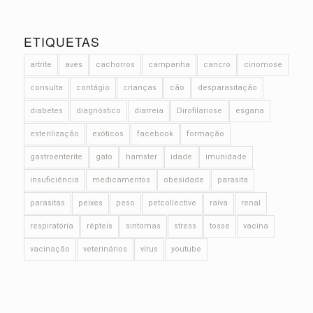
ETIQUETAS
artrite
aves
cachorros
campanha
cancro
cinomose
consulta
contágio
crianças
cão
desparasitação
diabetes
diagnóstico
diarreia
Dirofilariose
esgana
esterilização
exóticos
facebook
formação
gastroenterite
gato
hamster
idade
imunidade
insuficiência
medicamentos
obesidade
parasita
parasitas
peixes
peso
petcollective
raiva
renal
respiratória
répteis
sintomas
stress
tosse
vacina
vacinação
veterinários
vírus
youtube