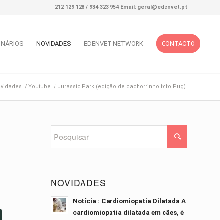
212 129 128 / 934 323 954 Email: geral@edenvet.pt
INÁRIOS
NOVIDADES
EDENVET NETWORK
CONTACTO
vidades
/
Youtube
/
Jurassic Park (edição de cachorrinho fofo Pug)
NOVIDADES
Notícia : Cardiomiopatia Dilatada A
cardiomiopatia dilatada em cães, é