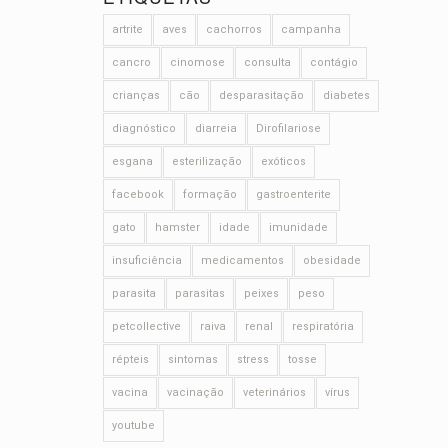
artrite
aves
cachorros
campanha
cancro
cinomose
consulta
contágio
crianças
cão
desparasitação
diabetes
diagnóstico
diarreia
Dirofilariose
esgana
esterilização
exóticos
facebook
formação
gastroenterite
gato
hamster
idade
imunidade
insuficiência
medicamentos
obesidade
parasita
parasitas
peixes
peso
petcollective
raiva
renal
respiratória
répteis
sintomas
stress
tosse
vacina
vacinação
veterinários
vírus
youtube