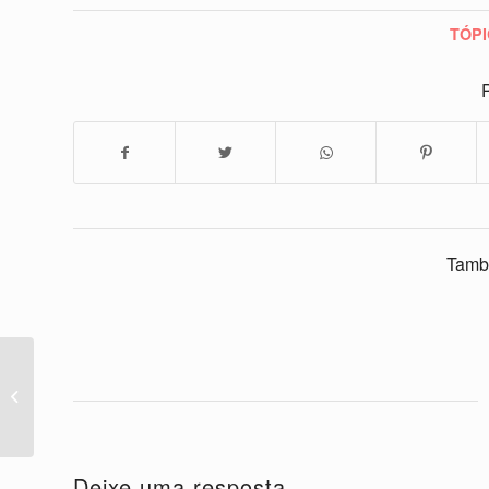
TÓPI
P
Tamb
Paralisado Tumbelina
gatinho determinado
Segunda Chance com
cadeira de rodas...
Deixe uma resposta