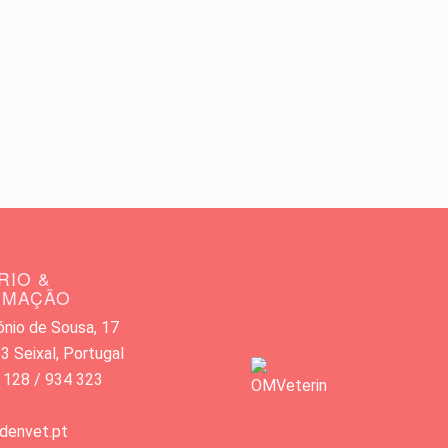
RIO &
RMAÇÃO
nio de Sousa, 17
 Seixal, Portugal
 128 / 934 323
denvet.pt