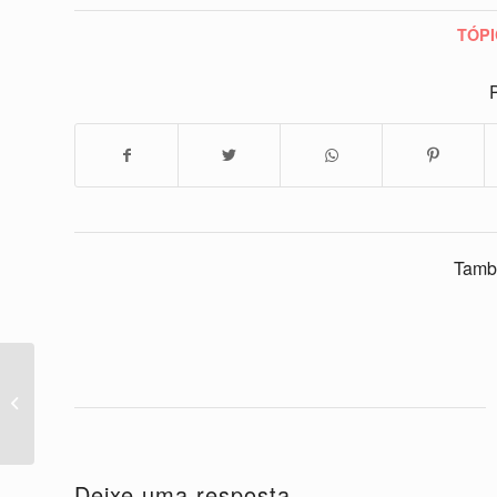
TÓPI
P
Tamb
Gatinho Parkour é
impressionante –
gatinho amor
Deixe uma resposta