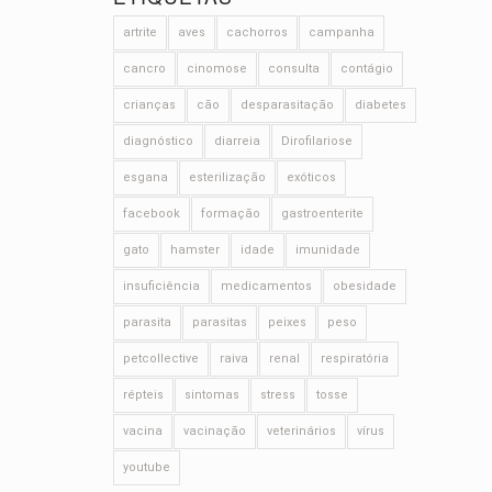
artrite
aves
cachorros
campanha
cancro
cinomose
consulta
contágio
crianças
cão
desparasitação
diabetes
diagnóstico
diarreia
Dirofilariose
esgana
esterilização
exóticos
facebook
formação
gastroenterite
gato
hamster
idade
imunidade
insuficiência
medicamentos
obesidade
parasita
parasitas
peixes
peso
petcollective
raiva
renal
respiratória
répteis
sintomas
stress
tosse
vacina
vacinação
veterinários
vírus
youtube