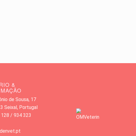
RIO &
RMAÇÃO
nio de Sousa, 17
 Seixal, Portugal
 128 / 934 323
denvet.pt