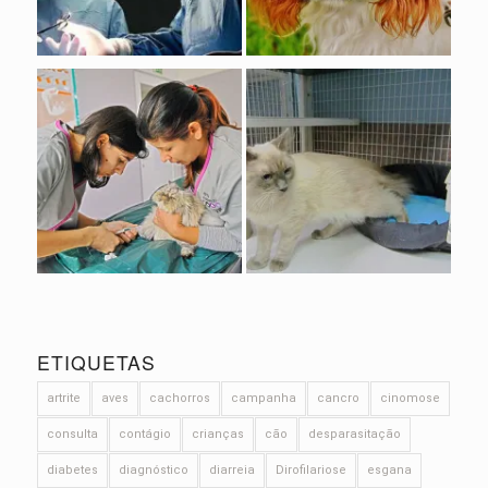
ETIQUETAS
artrite
aves
cachorros
campanha
cancro
cinomose
consulta
contágio
crianças
cão
desparasitação
diabetes
diagnóstico
diarreia
Dirofilariose
esgana