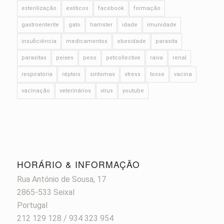
esterilização
exóticos
facebook
formação
gastroenterite
gato
hamster
idade
imunidade
insuficiência
medicamentos
obesidade
parasita
parasitas
peixes
peso
petcollective
raiva
renal
respiratória
répteis
sintomas
stress
tosse
vacina
vacinação
veterinários
vírus
youtube
HORÁRIO & INFORMAÇÃO
Rua António de Sousa, 17
2865-533 Seixal
Portugal
212 129 128 / 934 323 954