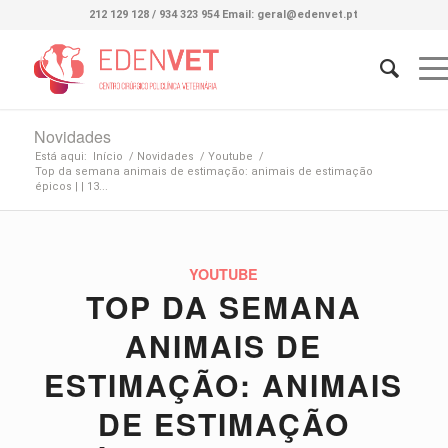
212 129 128 / 934 323 954 Email: geral@edenvet.pt
Novidades
Está aqui:
Início
/
Novidades
/
Youtube
/
Top da semana animais de estimação: animais de estimação
épicos | | 13...
YOUTUBE
TOP DA SEMANA
ANIMAIS DE
ESTIMAÇÃO: ANIMAIS
DE ESTIMAÇÃO