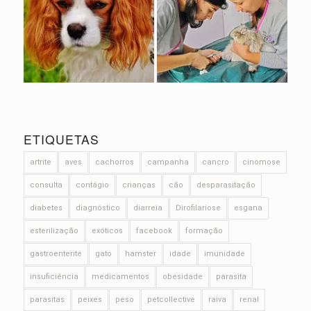
ETIQUETAS
artrite
aves
cachorros
campanha
cancro
cinomose
consulta
contágio
crianças
cão
desparasitação
diabetes
diagnóstico
diarreia
Dirofilariose
esgana
esterilização
exóticos
facebook
formação
gastroenterite
gato
hamster
idade
imunidade
insuficiência
medicamentos
obesidade
parasita
parasitas
peixes
peso
petcollective
raiva
renal