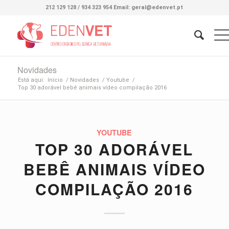
212 129 128 / 934 323 954 Email: geral@edenvet.pt
Novidades
Está aqui:
Início
/
Novidades
/
Youtube
/
Top 30 adorável bebê animais vídeo compilação 2016
YOUTUBE
TOP 30 ADORÁVEL
BEBÊ ANIMAIS VÍDEO
COMPILAÇÃO 2016