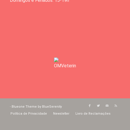
Domingos e Feriados: 15-19h
-
Blueone Theme by BlueSerenity
Política de Privacidade
Newsletter
Livro de Reclamações