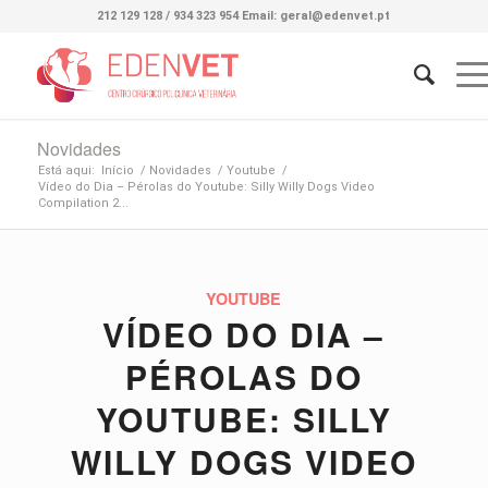
212 129 128 / 934 323 954 Email: geral@edenvet.pt
Novidades
Está aqui:
Início
/
Novidades
/
Youtube
/
Vídeo do Dia – Pérolas do Youtube: Silly Willy Dogs Video
Compilation 2...
YOUTUBE
VÍDEO DO DIA –
PÉROLAS DO
YOUTUBE: SILLY
WILLY DOGS VIDEO