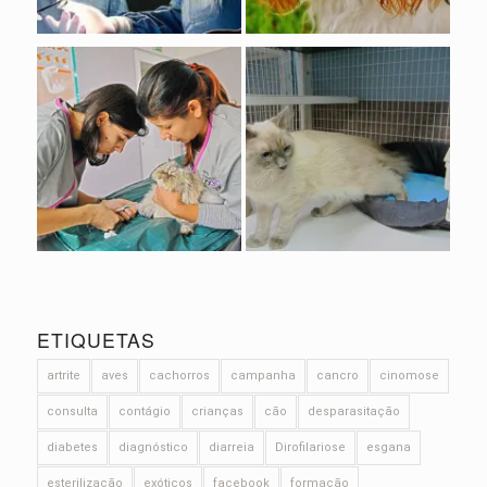
ETIQUETAS
artrite
aves
cachorros
campanha
cancro
cinomose
consulta
contágio
crianças
cão
desparasitação
diabetes
diagnóstico
diarreia
Dirofilariose
esgana
esterilização
exóticos
facebook
formação