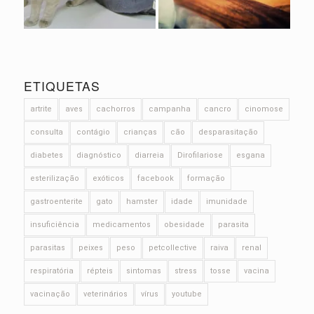
ETIQUETAS
artrite
aves
cachorros
campanha
cancro
cinomose
consulta
contágio
crianças
cão
desparasitação
diabetes
diagnóstico
diarreia
Dirofilariose
esgana
esterilização
exóticos
facebook
formação
gastroenterite
gato
hamster
idade
imunidade
insuficiência
medicamentos
obesidade
parasita
parasitas
peixes
peso
petcollective
raiva
renal
respiratória
répteis
sintomas
stress
tosse
vacina
vacinação
veterinários
vírus
youtube