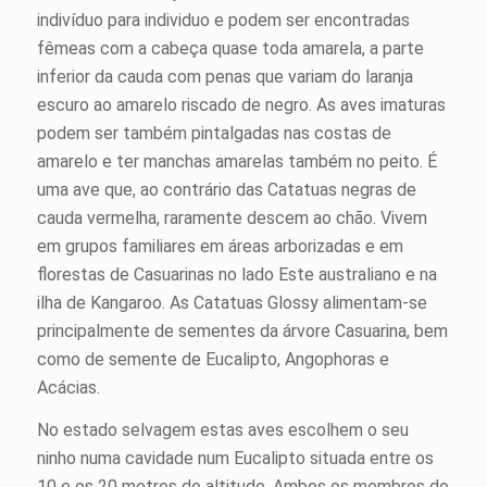
indivíduo para individuo e podem ser encontradas
fêmeas com a cabeça quase toda amarela, a parte
inferior da cauda com penas que variam do laranja
escuro ao amarelo riscado de negro. As aves imaturas
podem ser também pintalgadas nas costas de
amarelo e ter manchas amarelas também no peito. É
uma ave que, ao contrário das Catatuas negras de
cauda vermelha, raramente descem ao chão. Vivem
em grupos familiares em áreas arborizadas e em
florestas de Casuarinas no lado Este australiano e na
ilha de Kangaroo. As Catatuas Glossy alimentam-se
principalmente de sementes da árvore Casuarina, bem
como de semente de Eucalipto, Angophoras e
Acácias.
No estado selvagem estas aves escolhem o seu
ninho numa cavidade num Eucalipto situada entre os
10 e os 20 metros de altitude. Ambos os membros do