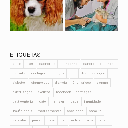
ETIQUETAS
artrite
aves
cachorros
campanha
cancro
cinomose
consulta
contágio
crianças
cão
desparasitação
diabetes
diagnóstico
diarreia
Dirofilariose
esgana
esterilização
exóticos
facebook
formação
gastroenterite
gato
hamster
idade
imunidade
insuficiência
medicamentos
obesidade
parasita
parasitas
peixes
peso
petcollective
raiva
renal