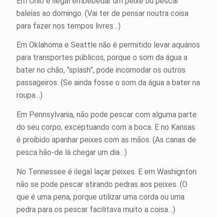
Em Ohio é ilegal embebedar um peixe ou pescar
baleias ao domingo. (Vai ter de pensar noutra coisa
para fazer nos tempos livres…)
Em Oklahoma e Seattle não é permitido levar aquários
para transportes públicos, porque o som da água a
bater no chão, “splash”, pode incomodar os outros
passageiros. (Se ainda fosse o som da água a bater na
roupa…)
Em Pennsylvania, não pode pescar com alguma parte
do seu corpo, exceptuando com a boca. E no Kansas
é proibido apanhar peixes com as mãos. (As canas de
pesca hão-de lá chegar um dia…)
No Tennessee é ilegal laçar peixes. E em Washignton
não se pode pescar atirando pedras aos peixes. (O
que é uma pena, porque utilizar uma corda ou uma
pedra para os pescar facilitava muito a coisa…)