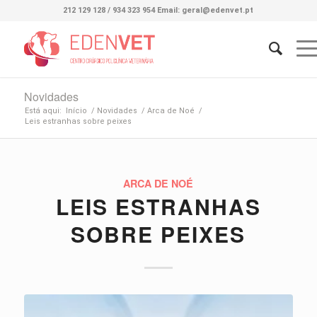
212 129 128 / 934 323 954 Email: geral@edenvet.pt
Novidades
Está aqui:
Início
/
Novidades
/
Arca de Noé
/
Leis estranhas sobre peixes
ARCA DE NOÉ
LEIS ESTRANHAS
SOBRE PEIXES