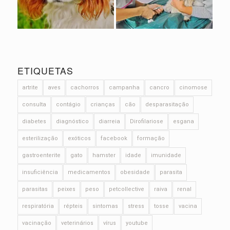
ETIQUETAS
artrite
aves
cachorros
campanha
cancro
cinomose
consulta
contágio
crianças
cão
desparasitação
diabetes
diagnóstico
diarreia
Dirofilariose
esgana
esterilização
exóticos
facebook
formação
gastroenterite
gato
hamster
idade
imunidade
insuficiência
medicamentos
obesidade
parasita
parasitas
peixes
peso
petcollective
raiva
renal
respiratória
répteis
sintomas
stress
tosse
vacina
vacinação
veterinários
vírus
youtube