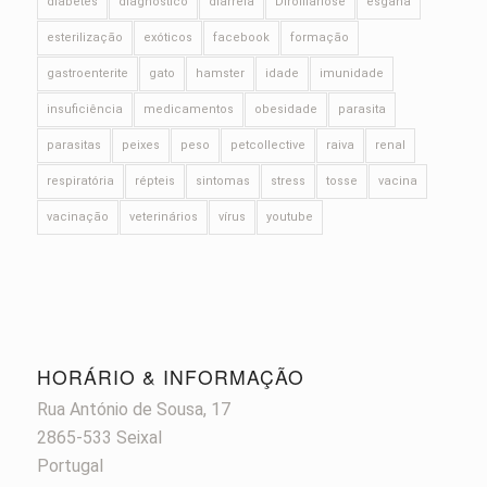
diabetes
diagnóstico
diarreia
Dirofilariose
esgana
esterilização
exóticos
facebook
formação
gastroenterite
gato
hamster
idade
imunidade
insuficiência
medicamentos
obesidade
parasita
parasitas
peixes
peso
petcollective
raiva
renal
respiratória
répteis
sintomas
stress
tosse
vacina
vacinação
veterinários
vírus
youtube
HORÁRIO & INFORMAÇÃO
Rua António de Sousa, 17
2865-533 Seixal
Portugal