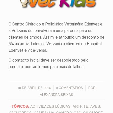
O Centro Cirúrgico e Policlínica Veterinária Edenvet e
a Vetzanis desenvolveram uma parceria para os
clientes de ambos. Assim, é atribuído um desconto de
5% às actividades na Vetzania a clientes do Hospital
Edenvet e vice-versa.
O contacto inicial deve ser despoletado pelo
parceiro. contacte-nos para mais detalhes.
10 DE ABRIL DE 2014
0 COMENTÁRIOS
POR
/
/
ALEXANDRA SEIXAS
ACTIVIDADES LÚDICAS
,
ARTRITE
,
AVES
,
TÓPICOS:
CACHORROS
,
CAMPANHA
,
CANCRO
,
CÃO
,
CINOMOSE
,