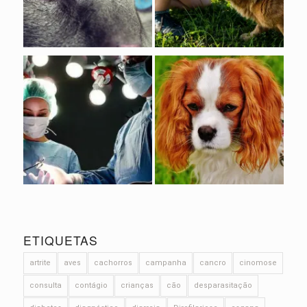
ETIQUETAS
artrite
aves
cachorros
campanha
cancro
cinomose
consulta
contágio
crianças
cão
desparasitação