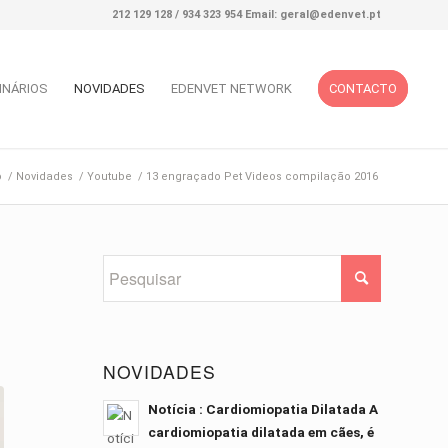
212 129 128 / 934 323 954 Email: geral@edenvet.pt
INÁRIOS
NOVIDADES
EDENVET NETWORK
CONTACTO
o
/
Novidades
/
Youtube
/
13 engraçado Pet Videos compilação 2016
NOVIDADES
Notícia : Cardiomiopatia Dilatada A
cardiomiopatia dilatada em cães, é