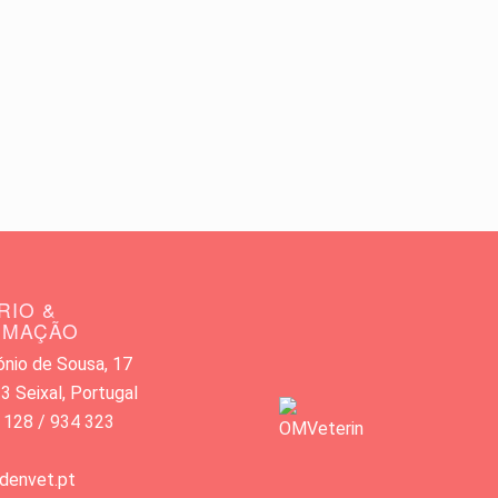
RIO &
RMAÇÃO
nio de Sousa, 17
 Seixal, Portugal
 128 / 934 323
denvet.pt