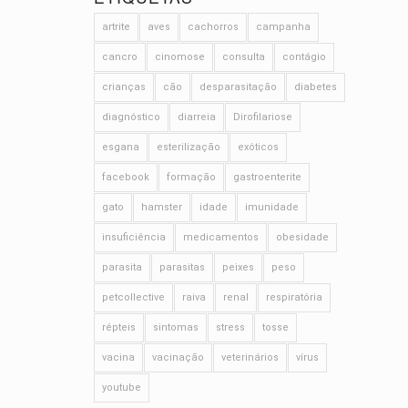
artrite
aves
cachorros
campanha
cancro
cinomose
consulta
contágio
crianças
cão
desparasitação
diabetes
diagnóstico
diarreia
Dirofilariose
esgana
esterilização
exóticos
facebook
formação
gastroenterite
gato
hamster
idade
imunidade
insuficiência
medicamentos
obesidade
parasita
parasitas
peixes
peso
petcollective
raiva
renal
respiratória
répteis
sintomas
stress
tosse
vacina
vacinação
veterinários
vírus
youtube