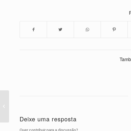
P
Tamb
Pateta cães vídeo
compilação 2016
Deixe uma resposta
Quer contribuir para a discussão?