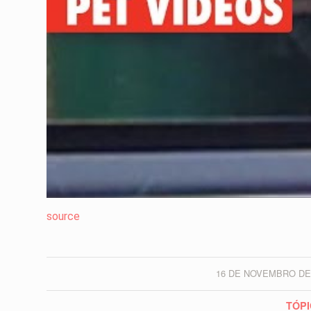
source
16 DE NOVEMBRO DE
/
TÓPI