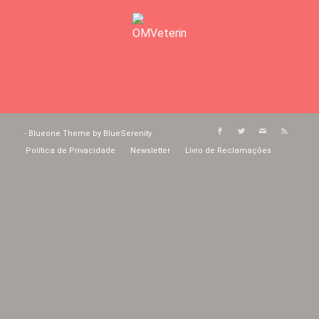
-
Blueone Theme by BlueSerenity
Política de Privacidade
Newsletter
Livro de Reclamações