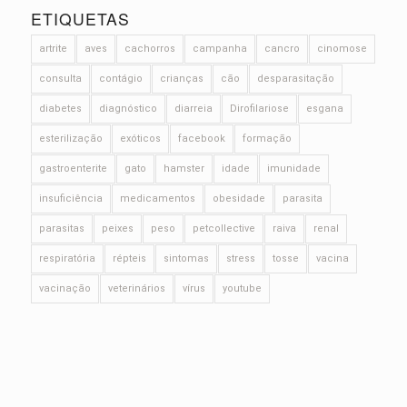
ETIQUETAS
artrite
aves
cachorros
campanha
cancro
cinomose
consulta
contágio
crianças
cão
desparasitação
diabetes
diagnóstico
diarreia
Dirofilariose
esgana
esterilização
exóticos
facebook
formação
gastroenterite
gato
hamster
idade
imunidade
insuficiência
medicamentos
obesidade
parasita
parasitas
peixes
peso
petcollective
raiva
renal
respiratória
répteis
sintomas
stress
tosse
vacina
vacinação
veterinários
vírus
youtube