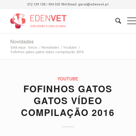
212 129 128 / 934 323 954 Email: geral@edenvet.pt
Novidades
Está aqui:
Início
/
Novidades
/
Youtube
/
Fofinhos gatos gatos vídeo compilação 2016
YOUTUBE
FOFINHOS GATOS
GATOS VÍDEO
COMPILAÇÃO 2016