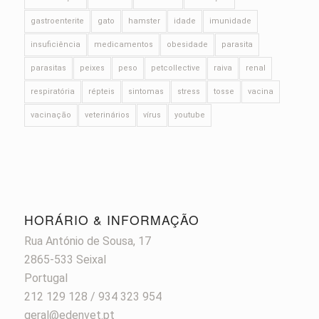
gastroenterite
gato
hamster
idade
imunidade
insuficiência
medicamentos
obesidade
parasita
parasitas
peixes
peso
petcollective
raiva
renal
respiratória
répteis
sintomas
stress
tosse
vacina
vacinação
veterinários
vírus
youtube
HORÁRIO & INFORMAÇÃO
Rua António de Sousa, 17
2865-533 Seixal
Portugal
212 129 128 / 934 323 954
geral@edenvet.pt