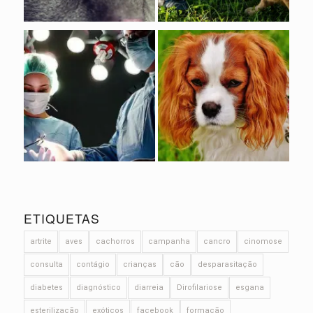
ETIQUETAS
artrite
aves
cachorros
campanha
cancro
cinomose
consulta
contágio
crianças
cão
desparasitação
diabetes
diagnóstico
diarreia
Dirofilariose
esgana
esterilização
exóticos
facebook
formação