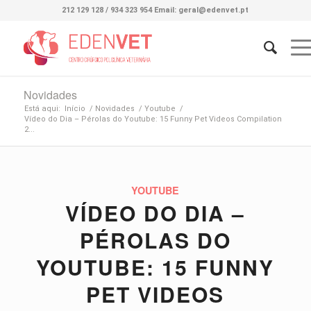
212 129 128 / 934 323 954 Email: geral@edenvet.pt
Novidades
Está aqui:
Início
/
Novidades
/
Youtube
/
Vídeo do Dia – Pérolas do Youtube: 15 Funny Pet Videos Compilation
2...
YOUTUBE
VÍDEO DO DIA –
PÉROLAS DO
YOUTUBE: 15 FUNNY
PET VIDEOS