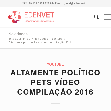
212 129 128 / 934 323 954 Email: geral@edenvet.pt
Novidades
Está aqui:
Início
/
Novidades
/
Youtube
/
Altamente político Pets vídeo compilação 2016
YOUTUBE
ALTAMENTE POLÍTICO
PETS VÍDEO
COMPILAÇÃO 2016