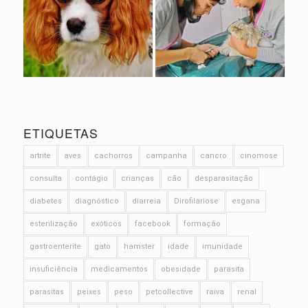
ETIQUETAS
artrite
aves
cachorros
campanha
cancro
cinomose
consulta
contágio
crianças
cão
desparasitação
diabetes
diagnóstico
diarreia
Dirofilariose
esgana
esterilização
exóticos
facebook
formação
gastroenterite
gato
hamster
idade
imunidade
insuficiência
medicamentos
obesidade
parasita
parasitas
peixes
peso
petcollective
raiva
renal