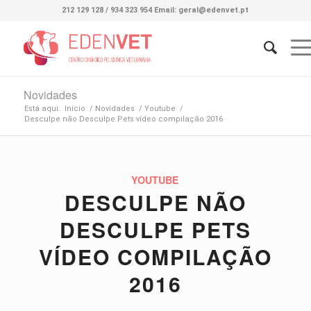
212 129 128 / 934 323 954 Email: geral@edenvet.pt
Novidades
Está aqui:
Início
/
Novidades
/
Youtube
/
Desculpe não Desculpe Pets vídeo compilação 2016
YOUTUBE
DESCULPE NÃO
DESCULPE PETS
VÍDEO COMPILAÇÃO
2016