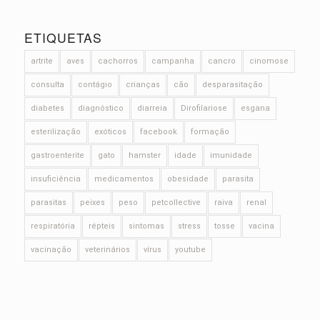
ETIQUETAS
artrite
aves
cachorros
campanha
cancro
cinomose
consulta
contágio
crianças
cão
desparasitação
diabetes
diagnóstico
diarreia
Dirofilariose
esgana
esterilização
exóticos
facebook
formação
gastroenterite
gato
hamster
idade
imunidade
insuficiência
medicamentos
obesidade
parasita
parasitas
peixes
peso
petcollective
raiva
renal
respiratória
répteis
sintomas
stress
tosse
vacina
vacinação
veterinários
vírus
youtube