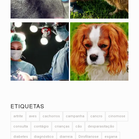
ETIQUETAS
artrite
aves
cachorros
campanha
cancro
cinomose
consulta
contágio
crianças
cão
desparasitação
diabetes
diagnóstico
diarreia
Dirofilariose
esgana