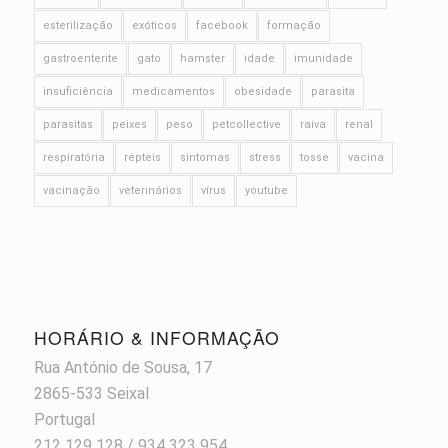
esterilização
exóticos
facebook
formação
gastroenterite
gato
hamster
idade
imunidade
insuficiência
medicamentos
obesidade
parasita
parasitas
peixes
peso
petcollective
raiva
renal
respiratória
répteis
sintomas
stress
tosse
vacina
vacinação
veterinários
vírus
youtube
HORÁRIO & INFORMAÇÃO
Rua António de Sousa, 17
2865-533 Seixal
Portugal
212 129 128 / 934 323 954