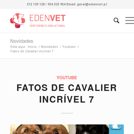
212 129 128 / 934 323 954 Email: geral@edenvet.pt
Novidades
Está aqui:
Início
/
Novidades
/
Youtube
/
Fatos de Cavalier incrível 7
YOUTUBE
FATOS DE CAVALIER
INCRÍVEL 7