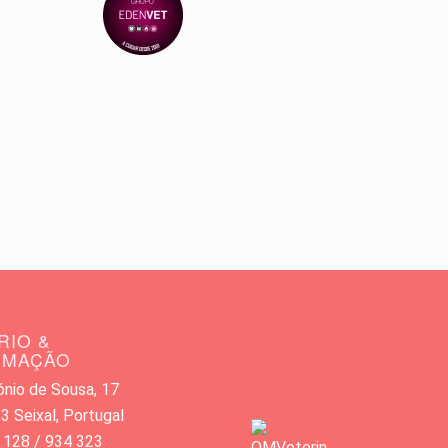
RIO &
RMAÇÃO
nio de Sousa, 17
 Seixal, Portugal
 128 / 934 323