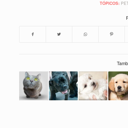
PE
TÓPICOS:
P
Tamb