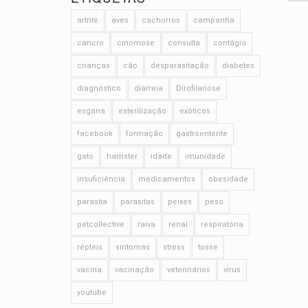
artrite
aves
cachorros
campanha
cancro
cinomose
consulta
contágio
crianças
cão
desparasitação
diabetes
diagnóstico
diarreia
Dirofilariose
esgana
esterilização
exóticos
facebook
formação
gastroenterite
gato
hamster
idade
imunidade
insuficiência
medicamentos
obesidade
parasita
parasitas
peixes
peso
petcollective
raiva
renal
respiratória
répteis
sintomas
stress
tosse
vacina
vacinação
veterinários
vírus
youtube