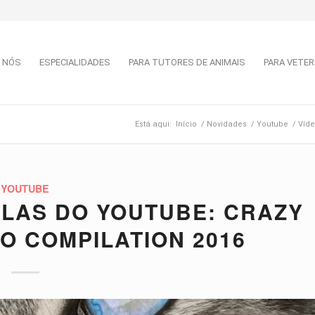
 NÓS
ESPECIALIDADES
PARA TUTORES DE ANIMAIS
PARA VETER
Está aqui:
Início
/
Novidades
/
Youtube
/
Víde
YOUTUBE
OLAS DO YOUTUBE: CRAZY
O COMPILATION 2016