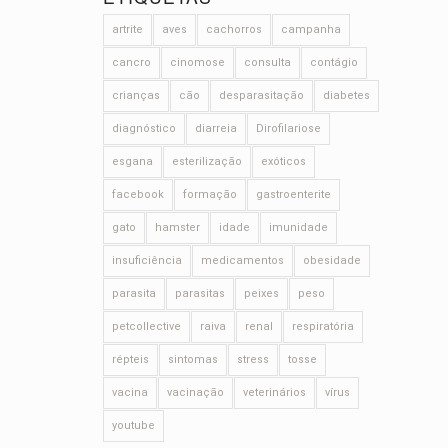
artrite
aves
cachorros
campanha
cancro
cinomose
consulta
contágio
crianças
cão
desparasitação
diabetes
diagnóstico
diarreia
Dirofilariose
esgana
esterilização
exóticos
facebook
formação
gastroenterite
gato
hamster
idade
imunidade
insuficiência
medicamentos
obesidade
parasita
parasitas
peixes
peso
petcollective
raiva
renal
respiratória
répteis
sintomas
stress
tosse
vacina
vacinação
veterinários
vírus
youtube