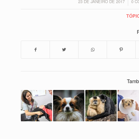
23 DE JANEIRO DE 2017
0 C
/
TÓPI
P
Tamb