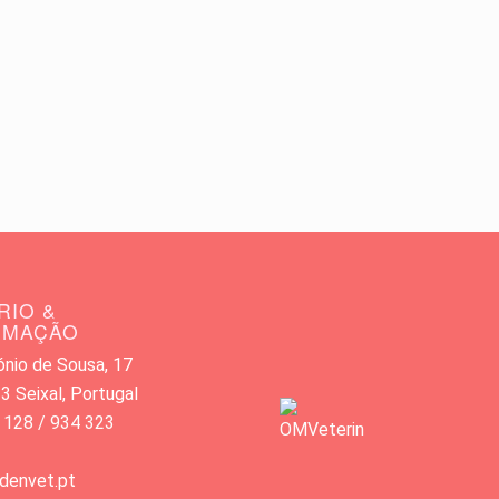
RIO &
RMAÇÃO
nio de Sousa, 17
 Seixal, Portugal
 128 / 934 323
denvet.pt