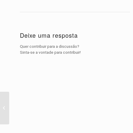
Deixe uma resposta
Quer contribuir para a discussão?
Sinta-se a vontade para contribuir!
Vídeo do Dia – Pérolas
do Youtube: 15 Funny
Puppy Videos
Compilation...