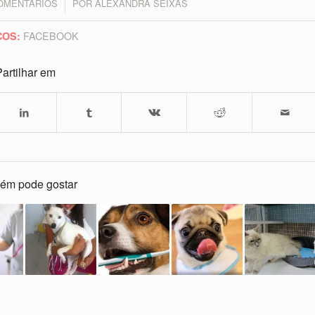
OMENTÁRIOS
POR
ALEXANDRA SEIXAS
/
FACEBOOK
COS:
artilhar em
ém pode gostar