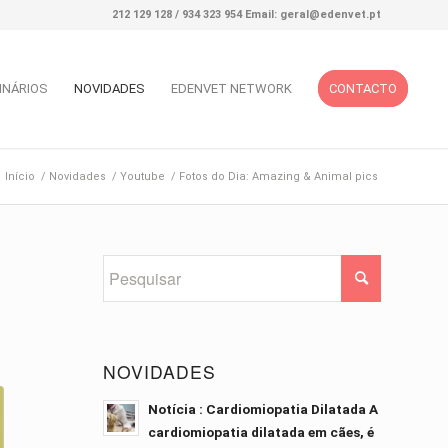
212 129 128 / 934 323 954 Email: geral@edenvet.pt
INÁRIOS
NOVIDADES
EDENVET NETWORK
CONTACTO
Início
/
Novidades
/
Youtube
/
Fotos do Dia: Amazing & Animal pics
NOVIDADES
Notícia : Cardiomiopatia Dilatada A
cardiomiopatia dilatada em cães, é