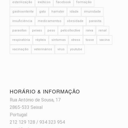
esterilização
exóticos
facebook
formação
gastroenterite
gato
hamster
idade
imunidade
insuficiência
medicamentos
obesidade
parasita
parasitas
peixes
peso
petcollective
raiva
renal
respiratória
répteis
sintomas
stress
tosse
vacina
vacinação
veterinários
vírus
youtube
HORÁRIO & INFORMAÇÃO
Rua António de Sousa, 17
2865-533 Seixal
Portugal
212 129 128 / 934 323 954