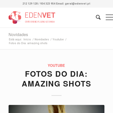
212 129 128 / 934 323 954 Email: geral@edenvet.pt
Novidades
Está aqui:
Início
/
Novidades
/
Youtube
/
Fotos do Dia: amazing shots
YOUTUBE
FOTOS DO DIA:
AMAZING SHOTS