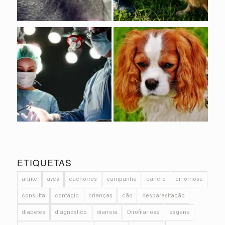
ETIQUETAS
artrite
aves
cachorros
campanha
cancro
cinomose
consulta
contágio
crianças
cão
desparasitação
diabetes
diagnóstico
diarreia
Dirofilariose
esgana