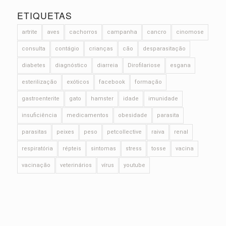
ETIQUETAS
artrite
aves
cachorros
campanha
cancro
cinomose
consulta
contágio
crianças
cão
desparasitação
diabetes
diagnóstico
diarreia
Dirofilariose
esgana
esterilização
exóticos
facebook
formação
gastroenterite
gato
hamster
idade
imunidade
insuficiência
medicamentos
obesidade
parasita
parasitas
peixes
peso
petcollective
raiva
renal
respiratória
répteis
sintomas
stress
tosse
vacina
vacinação
veterinários
vírus
youtube