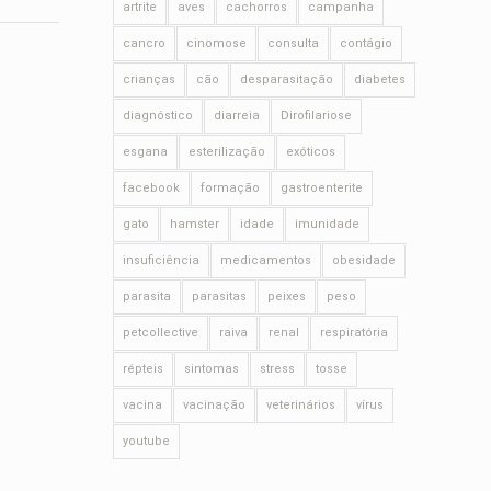
artrite
aves
cachorros
campanha
cancro
cinomose
consulta
contágio
crianças
cão
desparasitação
diabetes
diagnóstico
diarreia
Dirofilariose
esgana
esterilização
exóticos
facebook
formação
gastroenterite
gato
hamster
idade
imunidade
insuficiência
medicamentos
obesidade
parasita
parasitas
peixes
peso
petcollective
raiva
renal
respiratória
répteis
sintomas
stress
tosse
vacina
vacinação
veterinários
vírus
youtube