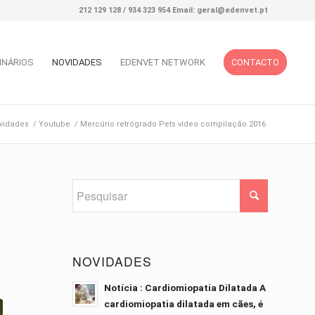
212 129 128 / 934 323 954 Email: geral@edenvet.pt
INÁRIOS
NOVIDADES
EDENVET NETWORK
CONTACTO
vidades
/
Youtube
/
Mercúrio retrógrado Pets vídeo compilação 2016
NOVIDADES
Notícia : Cardiomiopatia Dilatada A
cardiomiopatia dilatada em cães, é