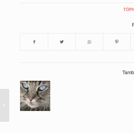
TÓPI
P
Tamb
13 engraçado gatinho
Videos compilação
2016