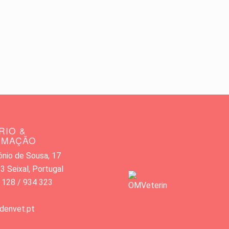
RIO &
RMAÇÃO
nio de Sousa, 17
 Seixal, Portugal
 128 / 934 323
denvet.pt