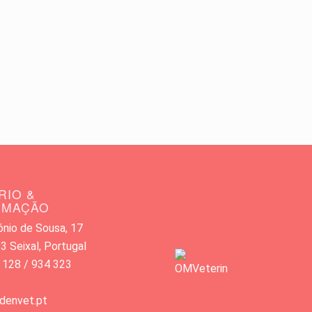
RIO &
RMAÇÃO
nio de Sousa, 17
 Seixal, Portugal
 128 / 934 323
denvet.pt