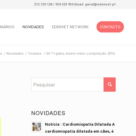
212 129 128 / 934 323 954 Email: geral@edenvet.pt
INÁRIOS
NOVIDADES
EDENVET NETWORK
CONTACTO
io
/
Novidades
/
Youtube
/
Sh * t gatos dizem vídeo compilação 2016
NOVIDADES
Notícia : Cardiomiopatia Dilatada A
cardiomiopatia dilatada em cães, é