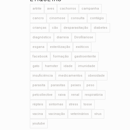
artrite
aves
cachorros
campanha
cancro
cinomose
consulta
contágio
crianças
cão
desparasitação
diabetes
diagnóstico
diarreia
Dirofilariose
esgana
esterilização
exóticos
facebook
formação
gastroenterite
gato
hamster
idade
imunidade
insuficiência
medicamentos
obesidade
parasita
parasitas
peixes
peso
petcollective
raiva
renal
respiratória
répteis
sintomas
stress
tosse
vacina
vacinação
veterinários
vírus
youtube