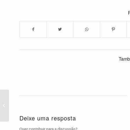
P
Tamb
13 cute gatinhos vídeo
compilação 2016
Deixe uma resposta
Quer contribuir para a discussão?