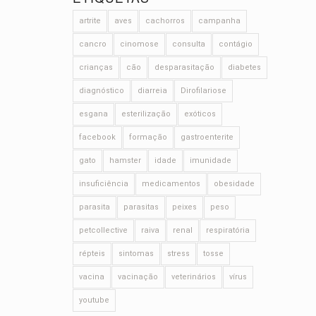
artrite
aves
cachorros
campanha
cancro
cinomose
consulta
contágio
crianças
cão
desparasitação
diabetes
diagnóstico
diarreia
Dirofilariose
esgana
esterilização
exóticos
facebook
formação
gastroenterite
gato
hamster
idade
imunidade
insuficiência
medicamentos
obesidade
parasita
parasitas
peixes
peso
petcollective
raiva
renal
respiratória
répteis
sintomas
stress
tosse
vacina
vacinação
veterinários
vírus
youtube