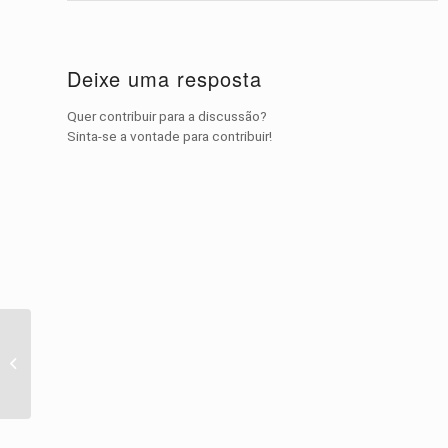
Deixe uma resposta
Quer contribuir para a discussão?
Sinta-se a vontade para contribuir!
Fotos do Dia: Amazing
& Animal pics added a
new photo.