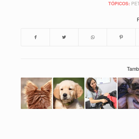
PE
TÓPICOS:
P
Tamb