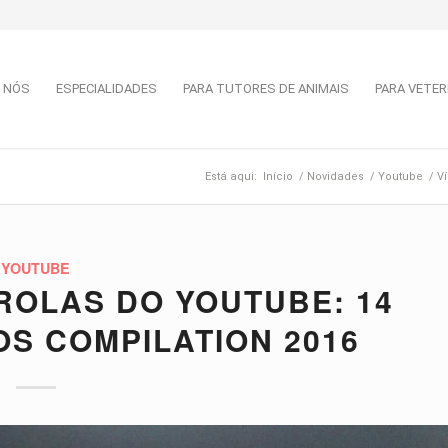
 NÓS
ESPECIALIDADES
PARA TUTORES DE ANIMAIS
PARA VETER
Está aqui:
Início
/
Novidades
/
Youtube
/
Ví
YOUTUBE
ÉROLAS DO YOUTUBE: 14
OS COMPILATION 2016