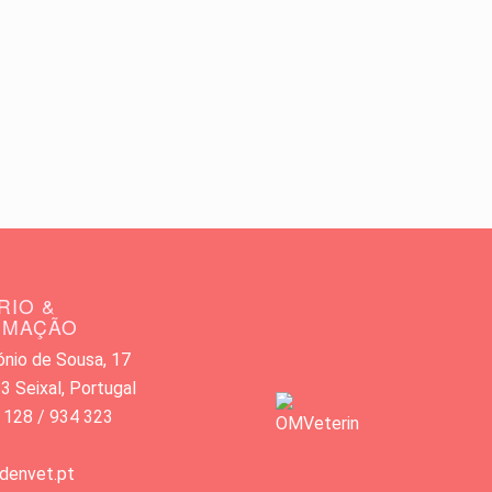
RIO &
RMAÇÃO
nio de Sousa, 17
 Seixal, Portugal
 128 / 934 323
denvet.pt