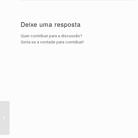
Deixe uma resposta
Quer contribuir para a discussão?
Sinta-se a vontade para contribuir!
Linda gatinha tem um
belo banho relaxante –
gatinho amor