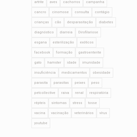
artrite
aves
cachorros
campanha
cancro
cinomose
consulta
contágio
crianças
cão
desparasitação
diabetes
diagnóstico
diarreia
Dirofilariose
esgana
esterilização
exóticos
facebook
formação
gastroenterite
gato
hamster
idade
imunidade
insuficiência
medicamentos
obesidade
parasita
parasitas
peixes
peso
petcollective
raiva
renal
respiratória
répteis
sintomas
stress
tosse
vacina
vacinação
veterinários
vírus
youtube