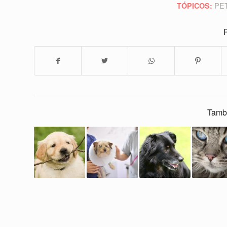
PE
TÓPICOS:
P
Tamb