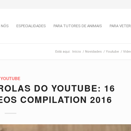
 NÓS
ESPECIALIDADES
PARA TUTORES DE ANIMAIS
PARA VETER
Está aqui:
Início
/
Novidades
/
Youtube
/
Víde
YOUTUBE
ÉROLAS DO YOUTUBE: 16
EOS COMPILATION 2016