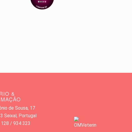
RIO &
RMAÇÃO
nio de Sousa, 17
 Seixal, Portugal
 128 / 934 323