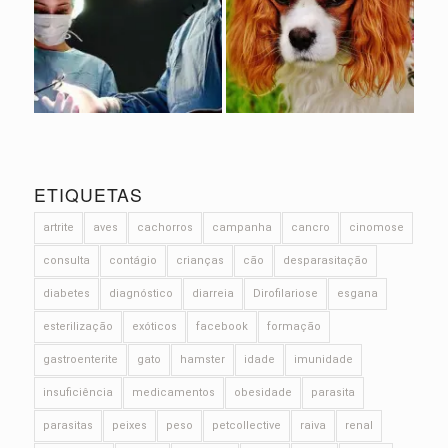
ETIQUETAS
artrite
aves
cachorros
campanha
cancro
cinomose
consulta
contágio
crianças
cão
desparasitação
diabetes
diagnóstico
diarreia
Dirofilariose
esgana
esterilização
exóticos
facebook
formação
gastroenterite
gato
hamster
idade
imunidade
insuficiência
medicamentos
obesidade
parasita
parasitas
peixes
peso
petcollective
raiva
renal