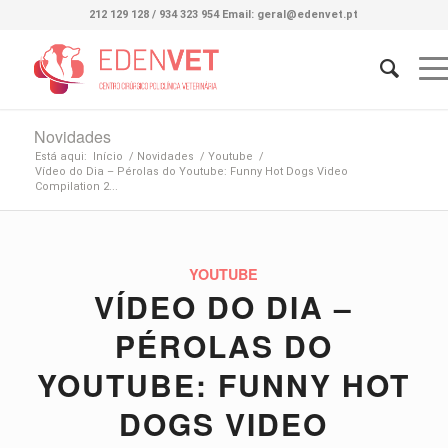
212 129 128 / 934 323 954 Email: geral@edenvet.pt
Novidades
Está aqui:
Início
/
Novidades
/
Youtube
/
Vídeo do Dia – Pérolas do Youtube: Funny Hot Dogs Video
Compilation 2...
YOUTUBE
VÍDEO DO DIA –
PÉROLAS DO
YOUTUBE: FUNNY HOT
DOGS VIDEO