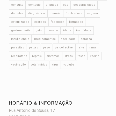
consulta
contágio
crianças
cão
desparasitação
diabetes
diagnóstico
diarreia
Dirofilariose
esgana
esterilização
exóticos
facebook
formação
gastroenterite
gato
hamster
idade
imunidade
insuficiência
medicamentos
obesidade
parasita
parasitas
peixes
peso
petcollective
raiva
renal
respiratória
répteis
sintomas
stress
tosse
vacina
vacinação
veterinários
vírus
youtube
HORÁRIO & INFORMAÇÃO
Rua António de Sousa, 17