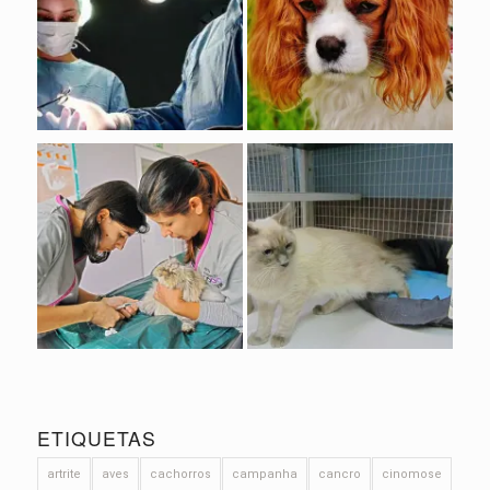
ETIQUETAS
artrite
aves
cachorros
campanha
cancro
cinomose