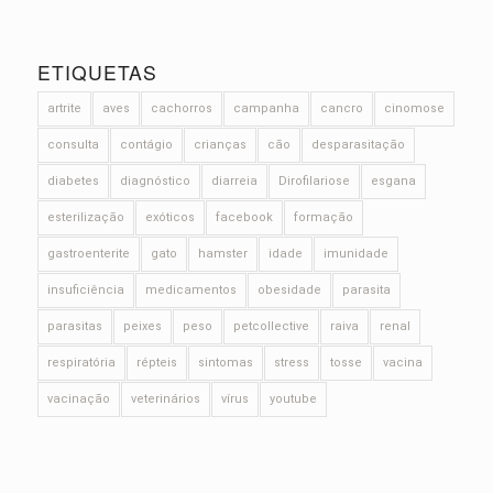
ETIQUETAS
artrite
aves
cachorros
campanha
cancro
cinomose
consulta
contágio
crianças
cão
desparasitação
diabetes
diagnóstico
diarreia
Dirofilariose
esgana
esterilização
exóticos
facebook
formação
gastroenterite
gato
hamster
idade
imunidade
insuficiência
medicamentos
obesidade
parasita
parasitas
peixes
peso
petcollective
raiva
renal
respiratória
répteis
sintomas
stress
tosse
vacina
vacinação
veterinários
vírus
youtube