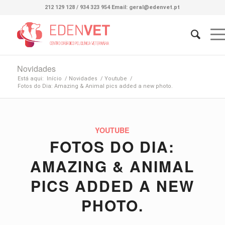
212 129 128 / 934 323 954 Email: geral@edenvet.pt
Novidades
Está aqui:
Início
/
Novidades
/
Youtube
/
Fotos do Dia: Amazing & Animal pics added a new photo.
YOUTUBE
FOTOS DO DIA:
AMAZING & ANIMAL
PICS ADDED A NEW
PHOTO.