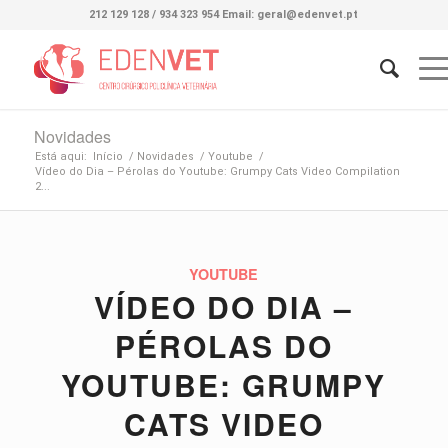
212 129 128 / 934 323 954 Email: geral@edenvet.pt
Novidades
Está aqui:
Início
/
Novidades
/
Youtube
/
Vídeo do Dia – Pérolas do Youtube: Grumpy Cats Video Compilation
2...
YOUTUBE
VÍDEO DO DIA –
PÉROLAS DO
YOUTUBE: GRUMPY
CATS VIDEO