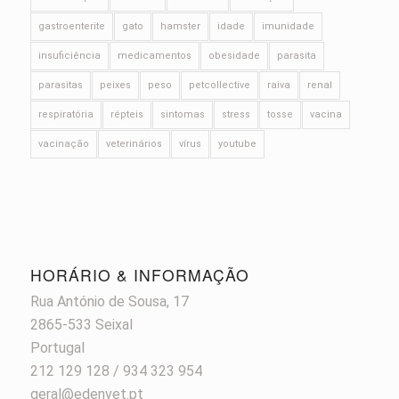
gastroenterite
gato
hamster
idade
imunidade
insuficiência
medicamentos
obesidade
parasita
parasitas
peixes
peso
petcollective
raiva
renal
respiratória
répteis
sintomas
stress
tosse
vacina
vacinação
veterinários
vírus
youtube
HORÁRIO & INFORMAÇÃO
Rua António de Sousa, 17
2865-533 Seixal
Portugal
212 129 128 / 934 323 954
geral@edenvet.pt