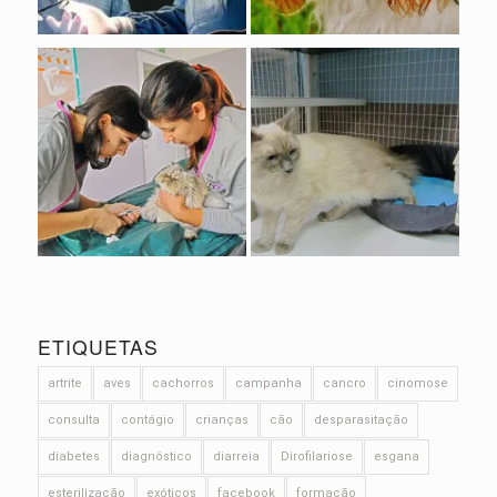
ETIQUETAS
artrite
aves
cachorros
campanha
cancro
cinomose
consulta
contágio
crianças
cão
desparasitação
diabetes
diagnóstico
diarreia
Dirofilariose
esgana
esterilização
exóticos
facebook
formação