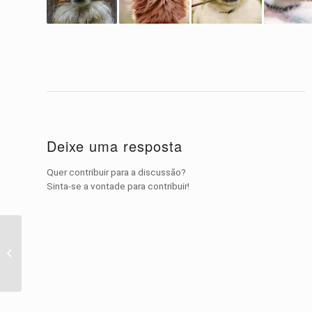
Deixe uma resposta
Quer contribuir para a discussão?
Sinta-se a vontade para contribuir!
Vídeo do Dia – Pérolas
do Youtube: Grumpy
Cats Video Compilation
20...