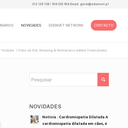
212 129 128 / 934 323 954 Email: geral@edenvet.pt
INÁRIOS
NOVIDADES
EDENVET NETWORK
CONTACTO
/
Youtube
/
Fotos do Dia: Amazing & Animal pics added 3 new photos.
3
NOVIDADES
Notícia : Cardiomiopatia Dilatada A
cardiomiopatia dilatada em cães, é