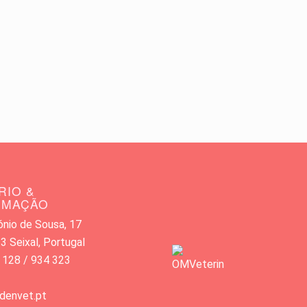
RIO &
RMAÇÃO
nio de Sousa, 17
 Seixal, Portugal
 128 / 934 323
denvet.pt