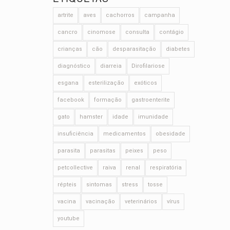
artrite
aves
cachorros
campanha
cancro
cinomose
consulta
contágio
crianças
cão
desparasitação
diabetes
diagnóstico
diarreia
Dirofilariose
esgana
esterilização
exóticos
facebook
formação
gastroenterite
gato
hamster
idade
imunidade
insuficiência
medicamentos
obesidade
parasita
parasitas
peixes
peso
petcollective
raiva
renal
respiratória
répteis
sintomas
stress
tosse
vacina
vacinação
veterinários
vírus
youtube