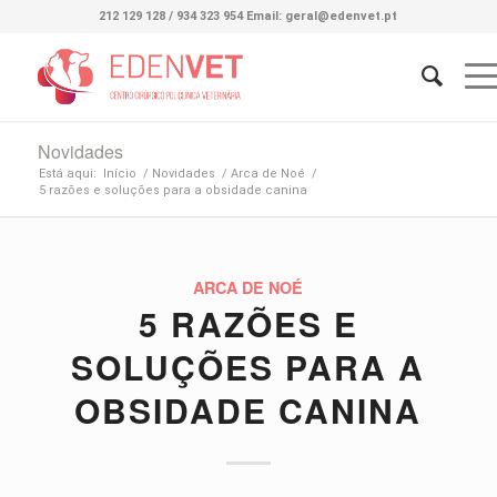
212 129 128 / 934 323 954 Email: geral@edenvet.pt
Novidades
Está aqui:
Início
/
Novidades
/
Arca de Noé
/
5 razões e soluções para a obsidade canina
ARCA DE NOÉ
5 RAZÕES E
SOLUÇÕES PARA A
OBSIDADE CANINA