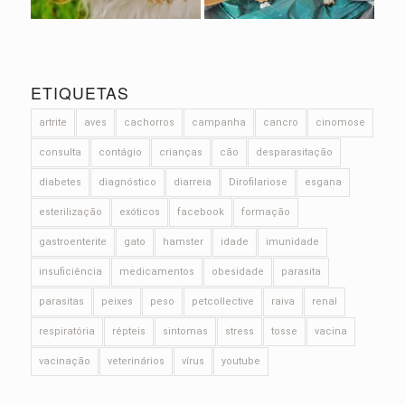
ETIQUETAS
artrite
aves
cachorros
campanha
cancro
cinomose
consulta
contágio
crianças
cão
desparasitação
diabetes
diagnóstico
diarreia
Dirofilariose
esgana
esterilização
exóticos
facebook
formação
gastroenterite
gato
hamster
idade
imunidade
insuficiência
medicamentos
obesidade
parasita
parasitas
peixes
peso
petcollective
raiva
renal
respiratória
répteis
sintomas
stress
tosse
vacina
vacinação
veterinários
vírus
youtube