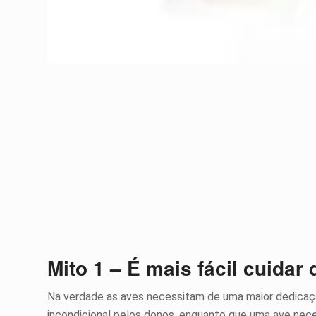
Mito 1 – É mais fácil cuidar
Na verdade as aves necessitam de uma maior dedica
incondicional pelos donos, enquanto que uma ave nec