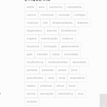
artrite
aves
cachorros
campanha
cancro
cinomose
consulta
contágio
crianças
cão
desparasitação
diabetes
diagnóstico
diarreia
Dirofilariose
esgana
esterilização
exóticos
facebook
formação
gastroenterite
gato
hamster
idade
imunidade
insuficiência
medicamentos
obesidade
parasita
parasitas
peixes
peso
petcollective
raiva
renal
respiratória
répteis
sintomas
stress
tosse
e
vacina
vacinação
veterinários
vírus
youtube