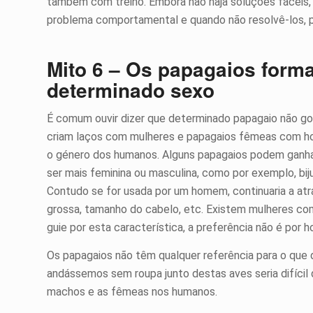
também com treino. Embora não haja soluções fáceis,
problema comportamental e quando não resolvê-los, 
Mito 6 – Os papagaios for
determinado sexo
É comum ouvir dizer que determinado papagaio não g
criam laços com mulheres e papagaios fêmeas com ho
o género dos humanos. Alguns papagaios podem ganhar
ser mais feminina ou masculina, como por exemplo, biju
Contudo se for usada por um homem, continuaria a atra
grossa, tamanho do cabelo, etc. Existem mulheres co
guie por esta característica, a preferência não é por
Os papagaios não têm qualquer referência para o que
andássemos sem roupa junto destas aves seria difíci
machos e as fêmeas nos humanos.