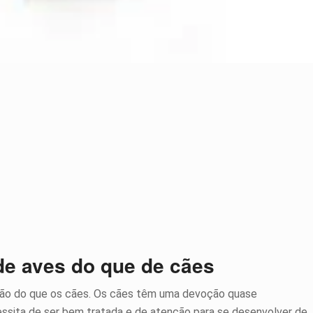
 de aves do que de cães
ção do que os cães. Os cães têm uma devoção quase
essita de ser bem tratada e de atenção para se desenvolver de