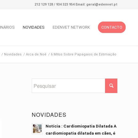
212 129 128 / 934 323 954 Email: geral@edenvet.pt
INÁRIOS
NOVIDADES
EDENVET NETWORK
CONTACTO
/
Novidades
/
Arca de Noé
/
6 Mitos Sobre Papagaios de Estimação
NOVIDADES
Notícia : Cardiomiopatia Dilatada A
cardiomiopatia dilatada em cães, é