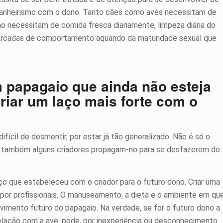
panheirismo com o dono. Tanto cães como aves necessitam de
ão necessitam de comida fresca diariamente, limpeza diária do
arcadas de comportamento aquando da maturidade sexual que
m papagaio que ainda não esteja
riar um laço mais forte com o
fícil de desmentir, por estar já tão generalizado. Não é só o
as também alguns criadores propagam-no para se desfazerem do
aço que estabeleceu com o criador para o futuro dono. Criar uma
 por profissionais. O manuseamento, a dieta e o ambiente em qu
vimento futuro do papagaio. Na verdade, se for o futuro dono a
relação com a ave, pode, por inexperiência ou desconhecimento