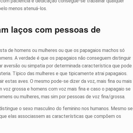
 com paciência e dedicação consegue-se trabalhar qualquer
pelo menos atenuá-los.
mam laços com pessoas de
osta de homens ou mulheres ou que os papagaios machos só
mens. A verdade é que os papagaios não conseguem distinguir
 aversão ou simpatia por determinada característica que pode
teria. Típico das mulheres e que tipicamente atrai papagaios.
ir estas aves. O mesmo pode-se dizer da voz, mais fina ou mais
m voz grossa e homens com voz mais fina e caso o papagaio se
 homens ou mulheres, mas sim por pessoas de voz fina/grossa.
 distingue o sexo masculino do feminino nos humanos. Mesmo se
l que elas associassem as características que compõem os