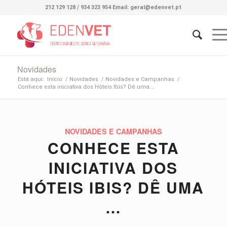
212 129 128 / 934 323 954 Email: geral@edenvet.pt
Novidades
Está aqui:
Início
/
Novidades
/
Novidades e Campanhas
/
Conhece esta iniciativa dos Hóteis Ibis? Dê uma …
NOVIDADES E CAMPANHAS
CONHECE ESTA
INICIATIVA DOS
HÓTEIS IBIS? DÊ UMA
…