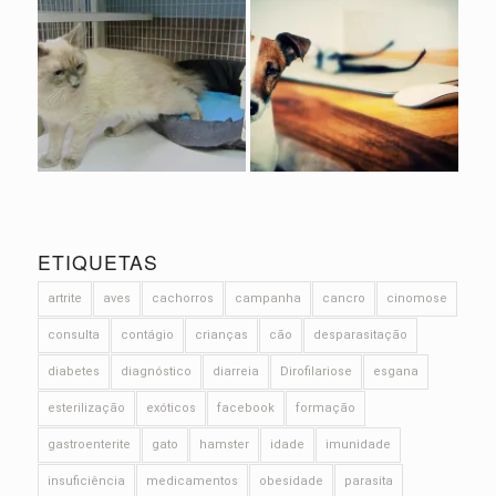
ETIQUETAS
artrite
aves
cachorros
campanha
cancro
cinomose
consulta
contágio
crianças
cão
desparasitação
diabetes
diagnóstico
diarreia
Dirofilariose
esgana
esterilização
exóticos
facebook
formação
gastroenterite
gato
hamster
idade
imunidade
insuficiência
medicamentos
obesidade
parasita