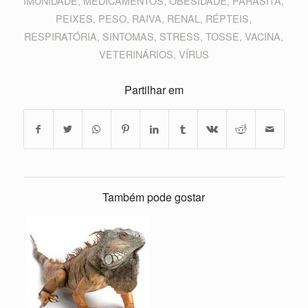
IMUNIDADE
,
MEDICAMENTOS
,
OBESIDADE
,
PARASITA
,
PEIXES
,
PESO
,
RAIVA
,
RENAL
,
RÉPTEIS
,
RESPIRATÓRIA
,
SINTOMAS
,
STRESS
,
TOSSE
,
VACINA
,
VETERINÁRIOS
,
VÍRUS
Partilhar em
Também pode gostar