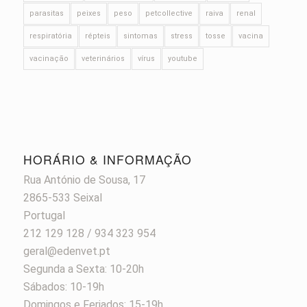
parasitas
peixes
peso
petcollective
raiva
renal
respiratória
répteis
sintomas
stress
tosse
vacina
vacinação
veterinários
vírus
youtube
HORÁRIO & INFORMAÇÃO
Rua António de Sousa, 17
2865-533 Seixal
Portugal
212 129 128 / 934 323 954
geral@edenvet.pt
Segunda a Sexta: 10-20h
Sábados: 10-19h
Domingos e Feriados: 15-19h